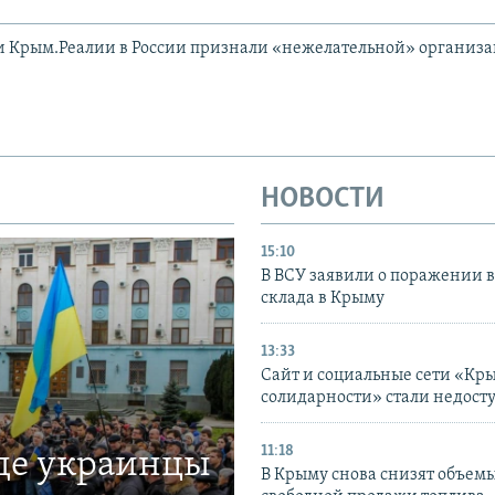
и Крым.Реалии в России признали «нежелательной» организ
НОВОСТИ
15:10
В ВСУ заявили о поражении 
склада в Крыму
13:33
Сайт и социальные сети «Кр
солидарности» стали недост
11:18
где украинцы
В Крыму снова снизят объем