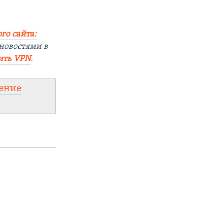
го сайта:
 новостями в
ить VPN
.
ение