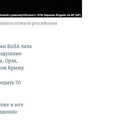
рывать огонь по российским
ыми БпЛА типа
Воздушные
а, Орла,
ном Крыму.
редить 70
токе и юге
ационно