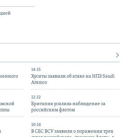
ацией
14:15
военного
Хуситы заявили об атаке на НПЗ Saudi
Aramco
12:22
ымской
Британия усилила наблюдение за
упны
российским флотом
10:14
ы
В СБС ВСУ заявили о поражении трех