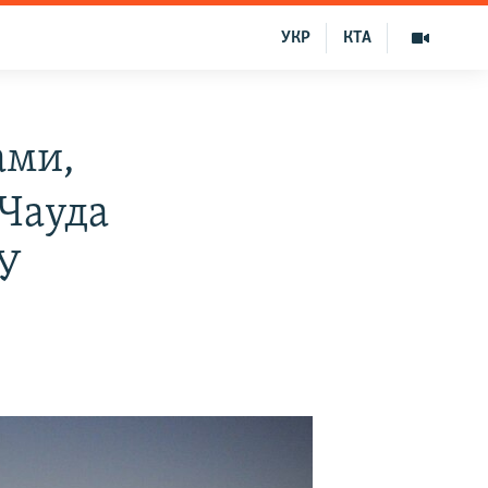
УКР
КТА
ами,
 Чауда
У