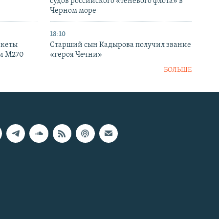
судов российского «теневого флота» в
Черном море
18:10
акеты
Старший сын Кадырова получил звание
ки M270
«героя Чечни»
БОЛЬШЕ