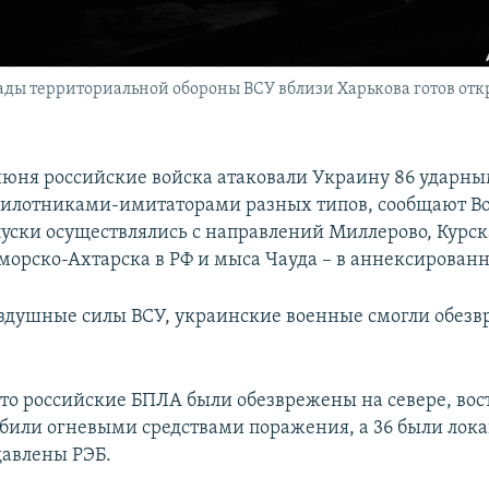
ды территориальной обороны ВСУ вблизи Харькова готов отк
 июня российские войска атаковали Украину 86 ударн
пилотниками-имитаторами разных типов, сообщают 
пуски осуществлялись с направлений Миллерово, Курск
морско-Ахтарска в РФ и мыса Чауда – в аннексирован
здушные силы ВСУ, украинские военные смогли обезв
что российские БПЛА были обезврежены на севере, вос
 сбили огневыми средствами поражения, а 36 были лок
авлены РЭБ.