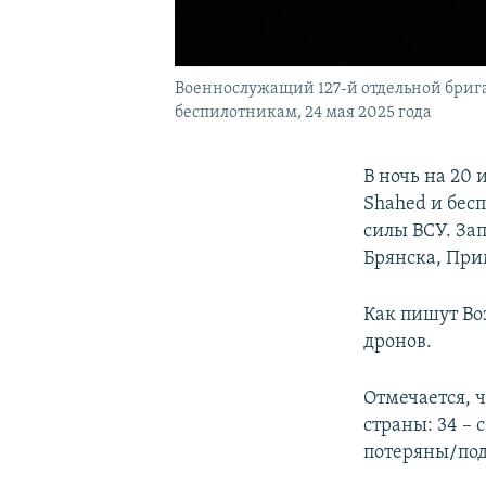
Военнослужащий 127-й отдельной брига
беспилотникам, 24 мая 2025 года
В ночь на 20
Shahed и бес
силы ВСУ. За
Брянска, При
Как пишут Во
дронов.
Отмечается, 
страны: 34 –
потеряны/под