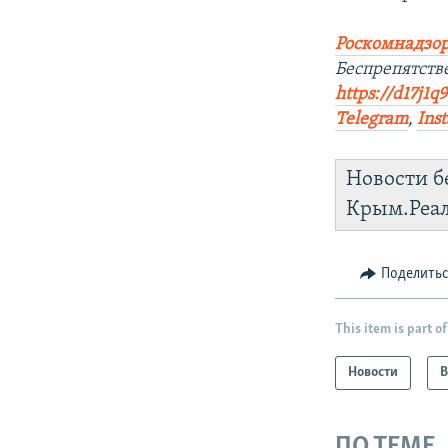
Роскомнадзор
Беспрепятст
https://d17j1
Telegram
,
Ins
Новости б
Крым.Реа
Поделить
This item is part of
Новости
В
ПО ТЕМЕ