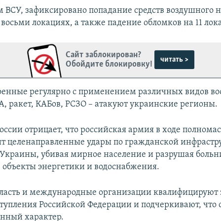
м ВСУ, зафиксировано попадание средств воздушного 
 восьми локациях, а также падение обломков на 11 лок
Сайт заблокирован?
читать >
Обойдите блокировку!
оенные регулярно с применением различных видов во
, ракет, КАБов, РСЗО – атакуют украинские регионы.
России отрицает, что российская армия в ходе полном
т целенаправленные удары по гражданской инфрастр
л Украины, убивая мирное население и разрушая боль
, объекты энергетики и водоснабжения.
ласть и международные организации квалифицируют 
тупления Российской Федерации и подчеркивают, что
нный характер.