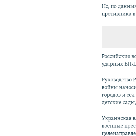
Но, по данны
противника в
Российские в
ударных БПЛА
Руководство 
войны наноси
городов и се
детские сады
Украинская в
военные прес
целенаправле