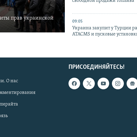
свободной продажи топлива
щиты прав украинской
09:05
Украина закупит у Турции р
ATACMS и пусковые установ
ПРИСОЕДИНЯЙТЕСЬ!
и. О нас
омментирования
опирайта
вязь