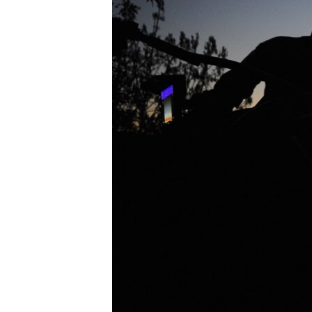
ПОБЕДИТЕЛЕЙ НЕ СУДЯТ?
КРЫМ.НЕПОКОРЕННЫЙ
ELIFBE
УКРАИНСКАЯ ПРОБЛЕМА КРЫМА