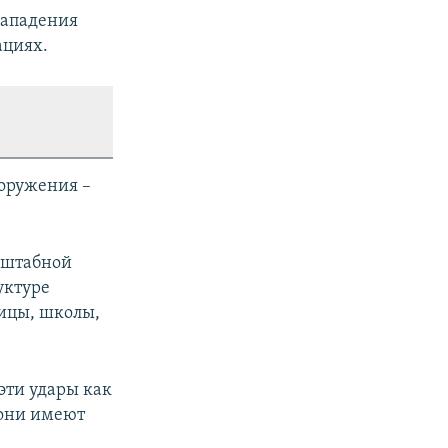
нападения
ациях.
оружения –
асштабной
уктуре
ницы, школы,
эти удары как
 они имеют