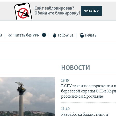
Сайт заблокирован?
читать >
Обойдите блокировку!
ся
Читать без VPN
Follow us
Печать
НОВОСТИ
19:15
В СБУ заявили о поражении 
береговой охраны ФСБ в Керч
российском Ярославле
17:40
Разработка баллистики и