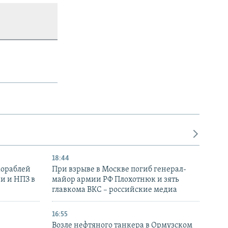
18:44
кораблей
При взрыве в Москве погиб генерал-
и и НПЗ в
майор армии РФ Плохотнюк и зять
главкома ВКС – российские медиа
16:55
Возле нефтяного танкера в Ормузском