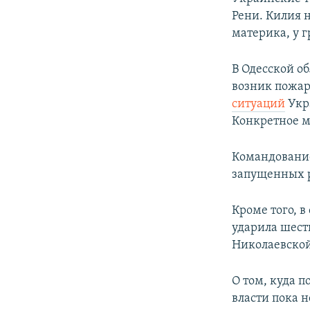
ПОБЕДИТЕЛЕЙ НЕ СУДЯТ?
Рени. Килия н
КРЫМ.НЕПОКОРЕННЫЙ
материка, у 
ELIFBE
В Одесской об
УКРАИНСКАЯ ПРОБЛЕМА КРЫМА
возник пожар
ситуаций
Укра
Конкретное м
Командован
запущенных р
Кроме того, 
ударила шест
Николаевской
О том, куда п
власти пока 