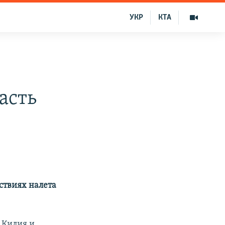
УКР
КТА
асть
ствиях налета
 Килия и