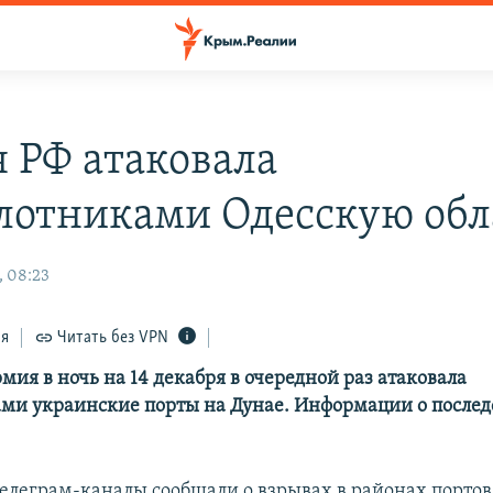
 РФ атаковала
лотниками Одесскую обл
, 08:23
ся
Читать без VPN
мия в ночь на 14 декабря в очередной раз атаковала
ми украинские порты на Дунае. Информации о послед
елеграм-каналы сообщали о взрывах в районах портов