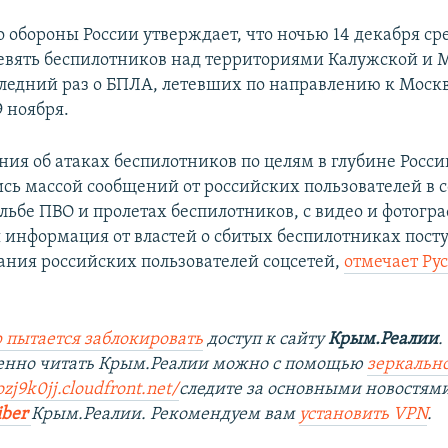
 обороны России утверждает, что ночью 14 декабря с
евять беспилотников над территориями Калужской и 
следний раз о БПЛА, летевших по направлению к Москв
 ноября.
ния об атаках беспилотников по целям в глубине Росси
сь массой сообщений от российских пользователей в с
ельбе ПВО и пролетах беспилотников, с видео и фотогр
я информация от властей о сбитых беспилотниках посту
ания российских пользователей соцсетей,
отмечает Ру
 пытается заблокировать
доступ к сайту
Крым.Реалии
.
венно читать Крым.Реалии можно с помощью
зеркально
ozj9k0jj.cloudfront.net/
следите за основными новостям
iber
Крым.Реалии. Рекомендуем вам
установить VPN
.