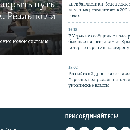
закрыть путь
антибаллистики: Зеленский
«нужных результатов» в 2026
. Реально ли
годах
16:18
В Украине сообщили о подоз
ление новой системы
бывшим налоговикам из Кры
которые перешли на сторону
15:02
Российский дрон атаковал м
Херсоне, пострадали пять чел
украинские власти
ПРИСОЕДИНЯЙТЕСЬ!
и. О нас