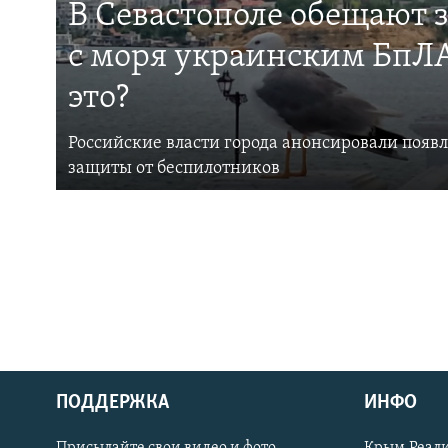
В Севастополе обещают 
с моря украинским БпЛА
это?
Российские власти города анонсировали появ
защиты от беспилотников
ПОДДЕРЖКА
ИНФО
Українською
Присылайте свои видео и фото
Крым.Реали