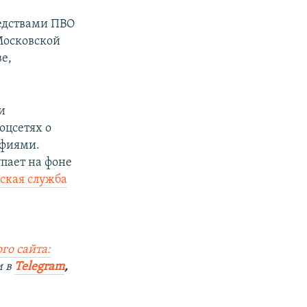
редствами ПВО
Московской
е,
и
оцсетях о
афиями.
пает на фоне
сская служба
го сайта:
и в
Telegram
,