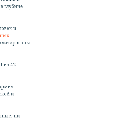
 в глубине
ловек и
йных
тализированы.
1 из 42
 армия
ской и
енные, ни