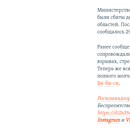
Министерство
были сбиты д
областей. По
сообщалось 29
Ранее сообще
сопровождали
взрывах, стр
Теперь же вс
полного молч
Би-би-си
.
Роскомнадзор
Беспрепятст
https://d12s35
Instagram
и
V