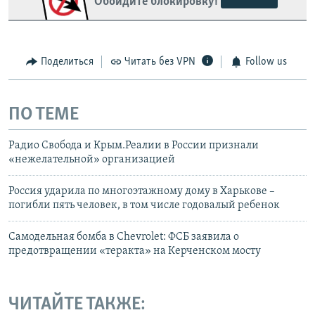
Обойдите блокировку!
сайта: https://d2ew5txk735a34.cloudfront.net/
Telegram
Instagram
Viber
Поделиться
Читать без VPN
Follow us
установить VPN
.
ПО ТЕМЕ
Радио Свобода и Крым.Реалии в России признали
«нежелательной» организацией
Россия ударила по многоэтажному дому в Харькове –
погибли пять человек, в том числе годовалый ребенок
Самодельная бомба в Chevrolet: ФСБ заявила о
предотвращении «теракта» на Керченском мосту
ЧИТАЙТЕ ТАКЖЕ: