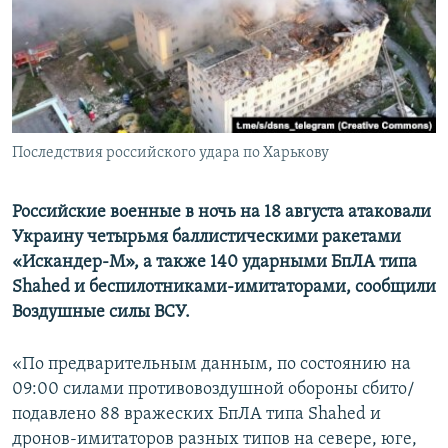
ПРИСОЕДИНЯЙТЕСЬ!
ПОБЕДИТЕЛЕЙ НЕ СУДЯТ?
КРЫМ.НЕПОКОРЕННЫЙ
ELIFBE
УКРАИНСКАЯ ПРОБЛЕМА КРЫМА
Все сайты RFE/RL
Последствия российского удара по Харькову
Российские военные в ночь на 18 августа атаковали
Украину четырьмя баллистическими ракетами
«Искандер-М», а также 140 ударными БпЛА типа
Shahed и беспилотниками-имитаторами, сообщили
Воздушные силы ВСУ.
«По предварительным данным, по состоянию на
09:00 силами противовоздушной обороны сбито/
подавлено 88 вражеских БпЛА типа Shahed и
дронов-имитаторов разных типов на севере, юге,