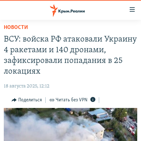
Доступность
ссылки
Вернуться
НОВОСТИ
к
НОВОСТИ
ВСУ: войска РФ атаковали Украину
основному
СПЕЦПРОЕКТЫ
содержанию
4 ракетами и 140 дронами,
ВОДА
Вернутся
ГРУЗ 200
зафиксировали попадания в 25
к
ИСТОРИЯ
КАРТА ВОЕННЫХ ОБЪЕКТОВ КРЫМА
локациях
главной
ЕЩЕ
11 ЛЕТ ОККУПАЦИИ КРЫМА. 11 ИСТОРИЙ СОПРОТИВЛЕНИЯ
навигации
18 августа 2025, 12:12
Вернутся
РАДІО СВОБОДА
ИНТЕРАКТИВ
к
Поделиться
Читать без VPN
КАК ОБОЙТИ БЛОКИРОВКУ
ИНФОГРАФИКА
поиску
ТЕЛЕПРОЕКТ КРЫМ.РЕАЛИИ
Українською
СОВЕТЫ ПРАВОЗАЩИТНИКОВ
Qırımtatar
ПРОПАВШИЕ БЕЗ ВЕСТИ