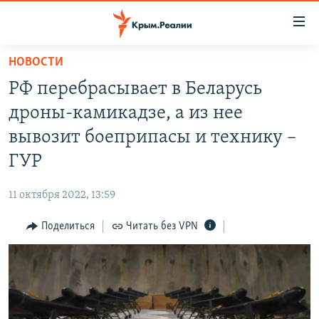
Доступность
ссылки
Вернуться
НОВОСТИ
к
НОВОСТИ
РФ перебрасывает в Беларусь
основному
СПЕЦПРОЕКТЫ
содержанию
дроны-камикадзе, а из нее
ВОДА
Вернутся
ГРУЗ 200
вывозит боеприпасы и технику –
к
ИСТОРИЯ
КАРТА ВОЕННЫХ ОБЪЕКТОВ КРЫМА
ГУР
главной
ЕЩЕ
11 ЛЕТ ОККУПАЦИИ КРЫМА. 11 ИСТОРИЙ СОПРОТИВЛЕНИЯ
навигации
11 октября 2022, 13:59
Вернутся
РАДІО СВОБОДА
ИНТЕРАКТИВ
к
Поделиться
Читать без VPN
КАК ОБОЙТИ БЛОКИРОВКУ
ИНФОГРАФИКА
поиску
ТЕЛЕПРОЕКТ КРЫМ.РЕАЛИИ
Українською
СОВЕТЫ ПРАВОЗАЩИТНИКОВ
Qırımtatar
ПРОПАВШИЕ БЕЗ ВЕСТИ