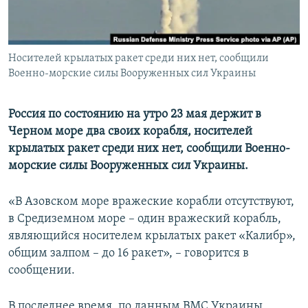
ПРИСОЕДИНЯЙТЕСЬ!
ПОБЕДИТЕЛЕЙ НЕ СУДЯТ?
КРЫМ.НЕПОКОРЕННЫЙ
Носителей крылатых ракет среди них нет, сообщили
ELIFBE
Военно-морские силы Вооруженных сил Украины
УКРАИНСКАЯ ПРОБЛЕМА КРЫМА
Все сайты RFE/RL
Россия по состоянию на утро 23 мая держит в
Черном море два своих корабля, носителей
крылатых ракет среди них нет, сообщили Военно-
морские силы Вооруженных сил Украины.
«В Азовском море вражеские корабли отсутствуют,
в Средиземном море – один вражеский корабль,
являющийся носителем крылатых ракет «Калибр»,
общим залпом – до 16 ракет», – говорится в
сообщении.
В последнее время, по данным ВМС Украины,