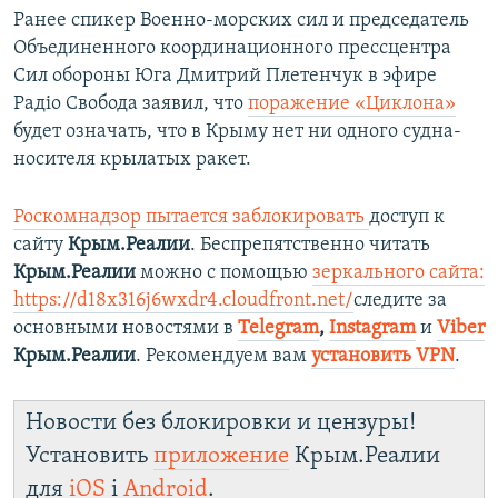
Ранее спикер Военно-морских сил и председатель
Объединенного координационного прессцентра
Сил обороны Юга Дмитрий Плетенчук в эфире
Радіо Свобода заявил, что
поражение «Циклона»
будет означать, что в Крыму нет ни одного судна-
носителя крылатых ракет.
Роскомнадзор пытается заблокировать
доступ к
сайту
Крым.Реалии
. Беспрепятственно читать
Крым.Реалии
можно с помощью
зеркального сайта:
https://d18x316j6wxdr4.cloudfront.net/
следите за
основными новостями в
Telegram
,
Instagram
и
Viber
Крым.Реалии
. Рекомендуем вам
установить
VPN
.
Новости без блокировки и цензуры!
Установить
приложение
Крым.Реалии
для
iOS
і
Android
.