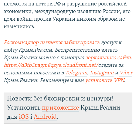
несмотря на потери РФ и разрушение российской
экономики, международную изоляцию России, его
цели войны против Украины никоим образом не
изменились.
Роскомнадзор пытается заблокировать
доступ к
сайту Крым.Реалии. Беспрепятственно читать
Крым.Реалии можно с помощью
зеркального сайта:
https://d3tb3nagm8qzye.cloudfront.net/
следите за
основными новостями в
Telegram
,
Instagram
и
Viber
Крым.Реалии. Рекомендуем вам
установить VPN
.
Новости без блокировки и цензуры!
Установить
приложение
Крым.Реалии
для
iOS
і
Android
.