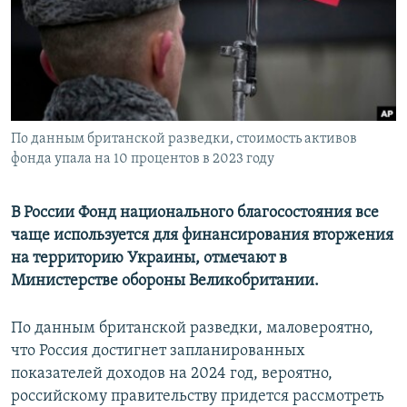
ПРИСОЕДИНЯЙТЕСЬ!
ПОБЕДИТЕЛЕЙ НЕ СУДЯТ?
КРЫМ.НЕПОКОРЕННЫЙ
ELIFBE
УКРАИНСКАЯ ПРОБЛЕМА КРЫМА
Все сайты RFE/RL
По данным британской разведки, стоимость активов
фонда упала на 10 процентов в 2023 году
В России Фонд национального благосостояния все
чаще используется для финансирования вторжения
на территорию Украины, отмечают в
Министерстве обороны Великобритании.
По данным британской разведки, маловероятно,
что Россия достигнет запланированных
показателей доходов на 2024 год, вероятно,
российскому правительству придется рассмотреть