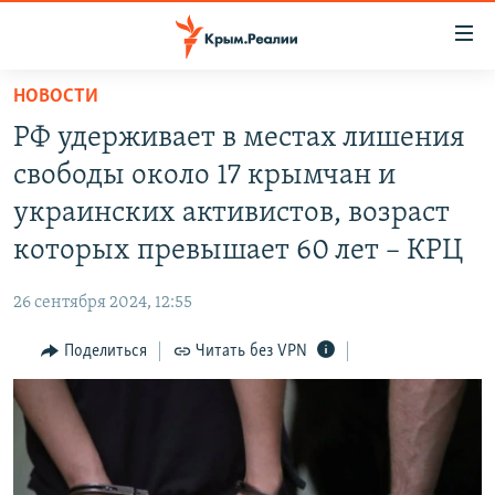
Доступность
ссылки
Вернуться
НОВОСТИ
к
НОВОСТИ
РФ удерживает в местах лишения
основному
СПЕЦПРОЕКТЫ
содержанию
свободы около 17 крымчан и
ВОДА
Вернутся
ГРУЗ 200
украинских активистов, возраст
к
ИСТОРИЯ
КАРТА ВОЕННЫХ ОБЪЕКТОВ КРЫМА
которых превышает 60 лет – КРЦ
главной
ЕЩЕ
11 ЛЕТ ОККУПАЦИИ КРЫМА. 11 ИСТОРИЙ СОПРОТИВЛЕНИЯ
навигации
26 сентября 2024, 12:55
Вернутся
РАДІО СВОБОДА
ИНТЕРАКТИВ
к
Поделиться
Читать без VPN
КАК ОБОЙТИ БЛОКИРОВКУ
ИНФОГРАФИКА
поиску
ТЕЛЕПРОЕКТ КРЫМ.РЕАЛИИ
Українською
СОВЕТЫ ПРАВОЗАЩИТНИКОВ
Qırımtatar
ПРОПАВШИЕ БЕЗ ВЕСТИ