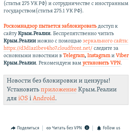
(статья 275 УК РФ) и сотрудничестве с иностранным
государством(статья 275.1 УК РФ).
Роскомнадзор пытается заблокировать
доступ к
сайту
Крым.Реалии
. Беспрепятственно читать
Крым.Реалии
можно с помощью
зеркального сайта:
https://d3d1az1bev4ho7.cloudfront.net/
следите за
основными новостями в
Telegram
,
Instagram
и
Viber
Крым.Реалии
. Рекомендуем вам
установить VPN
.
Новости без блокировки и цензуры!
Установить
приложение
Крым.Реалии
для
iOS
і
Android
.
Поделиться
Читать без VPN
Follow us