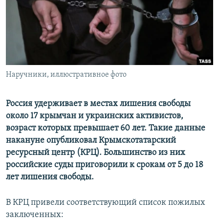
ПРИСОЕДИНЯЙТЕСЬ!
ПОБЕДИТЕЛЕЙ НЕ СУДЯТ?
КРЫМ.НЕПОКОРЕННЫЙ
ELIFBE
УКРАИНСКАЯ ПРОБЛЕМА КРЫМА
Все сайты RFE/RL
Наручники, иллюстративное фото
Россия удерживает в местах лишения свободы
около 17 крымчан и украинских активистов,
возраст которых превышает 60 лет. Такие данные
накануне опубликовал Крымскотатарский
ресурсный центр (КРЦ). Большинство из них
российские суды приговорили к срокам от 5 до 18
лет лишения свободы.
В КРЦ привели соответствующий список пожилых
заключенных: