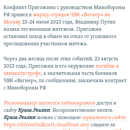
Конфликт Пригожина с руководством Минобороны
РФ привел к
маршу отрядов ЧВК «Вагнер» на
Москву
23-24 июня 2023 года, Владимир Путин
назвал это военным мятежом. Пригожин
остановил поход в обмен на отказ от уголовного
преследования участников мятежа.
Через два месяца после этих событий, 23 августа
2023 года, Пригожин и его окружение
погибли в
авиакатастрофе
, а значительная часть боевиков
ЧВК «Вагнер», по сообщениям, заключила контракт
с Минобороны РФ.
Роскомнадзор пытается заблокировать
доступ к
сайту
Крым.Реалии
. Беспрепятственно читать
Крым.Реалии
можно с помощью
зеркального сайта:
https://d2r1ei0n2kce1t.cloudfront.net/
следите за