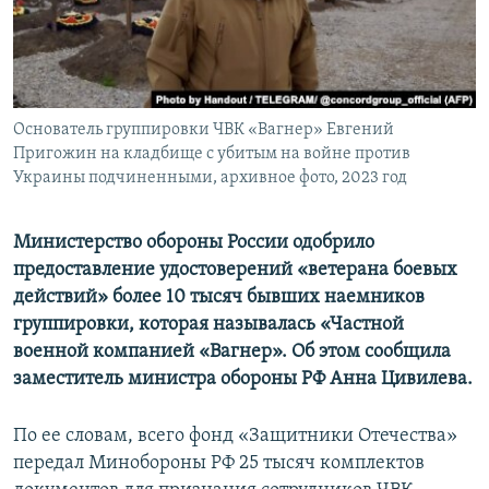
ПРИСОЕДИНЯЙТЕСЬ!
ПОБЕДИТЕЛЕЙ НЕ СУДЯТ?
КРЫМ.НЕПОКОРЕННЫЙ
ELIFBE
Основатель группировки ЧВК «Вагнер» Евгений
УКРАИНСКАЯ ПРОБЛЕМА КРЫМА
Пригожин на кладбище с убитым на войне против
Все сайты RFE/RL
Украины подчиненными, архивное фото, 2023 год
Министерство обороны России одобрило
предоставление удостоверений «ветерана боевых
действий» более 10 тысяч бывших наемников
группировки, которая называлась «Частной
военной компанией «Вагнер». Об этом сообщила
заместитель министра обороны РФ Анна Цивилева.
По ее словам, всего фонд «Защитники Отечества»
передал Минобороны РФ 25 тысяч комплектов