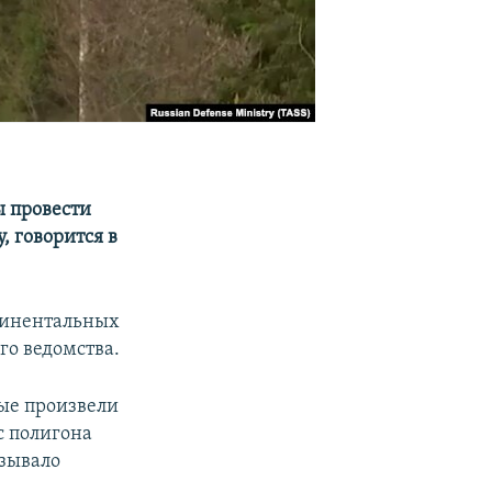
ы провести
, говорится в
нтинентальных
го ведомства.
ные произвели
с полигона
азывало