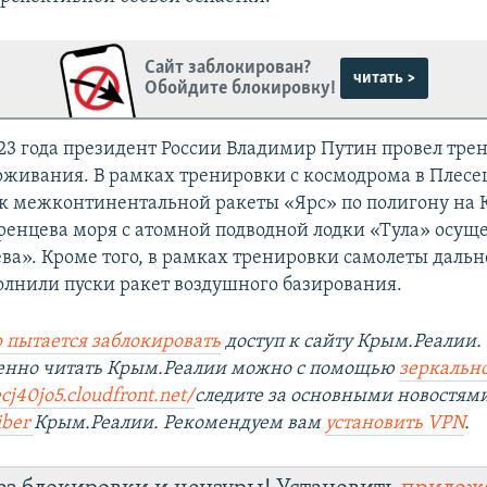
Сайт заблокирован?
читать >
Обойдите блокировку!
023 года президент России Владимир Путин провел тре
рживания. В рамках тренировки с космодрома в Плесе
к межконтинентальной ракеты «Ярс» по полигону на К
ренцева моря с атомной подводной лодки «Тула» осущ
ва». Кроме того, в рамках тренировки самолеты даль
лнили пуски ракет воздушного базирования.
 пытается заблокировать
доступ к сайту Крым.Реалии.
венно читать Крым.Реалии можно с помощью
зеркально
cj40jo5.cloudfront.net/
следите за основными новостям
iber
Крым.Реалии. Рекомендуем вам
установить VPN
.