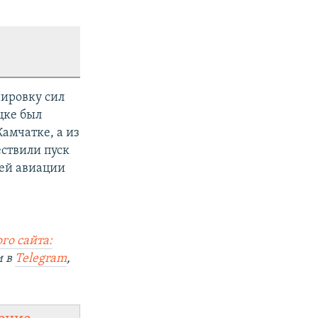
нировку сил
цке был
амчатке, а из
ествили пуск
ней авиации
го сайта:
и в
Telegram
,