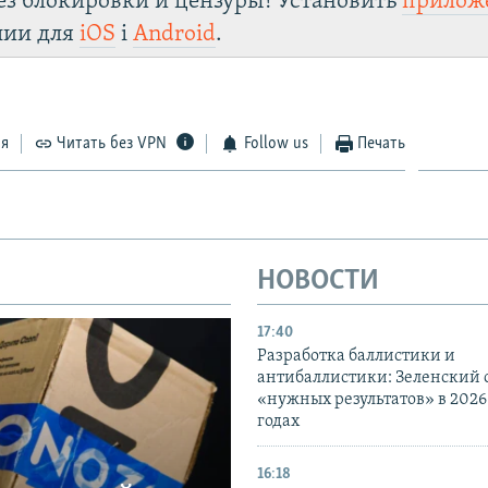
ез блокировки и цензуры! Установить
прилож
лии для
iOS
і
Android
.
ся
Читать без VPN
Follow us
Печать
НОВОСТИ
17:40
Разработка баллистики и
антибаллистики: Зеленский
«нужных результатов» в 2026
годах
16:18