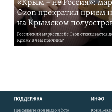
«Крым – не Россия»: ма
Ozon прекратил прием н
на Крымском полуостро
Российский маркетплейс Ozon отказывается до
Крым? В чем причина?
ПОДДЕРЖКА
ИНФО
Українською
Присылайте свои видео и фото
Крым.Реали