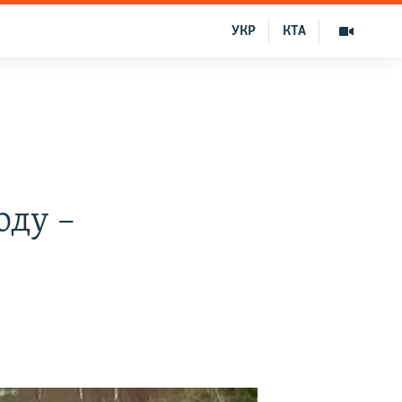
УКР
КТА
оду –