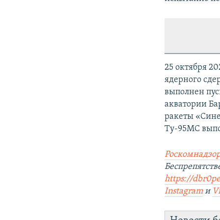
25 октября 2
ядерного сде
выполнен пус
акватории Ба
ракеты «Сине
Ту-95МС выпо
Роскомнадзор
Беспрепятст
https://dbr0pe
Instagram
и
V