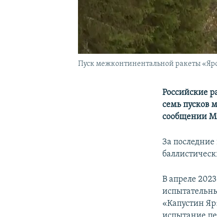
Пуск межконтинентальной ракеты «Ярс»
Российские р
семь пусков 
сообщении Ми
За последние
баллистическ
В апреле 202
испытательны
«Капустин Яр
испытание пе