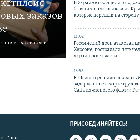
ркетплейс
В Украине сообщили о подоз
бывшим налоговикам из Кры
овых заказов
которые перешли на сторону
ве
15:02
ставлять товары в
Российский дрон атаковал м
Херсоне, пострадали пять чел
украинские власти
13:58
В Швеции решили передать 
задержанное в марте грузово
Caffa из «теневого флота» РФ
ПРИСОЕДИНЯЙТЕСЬ!
и. О нас