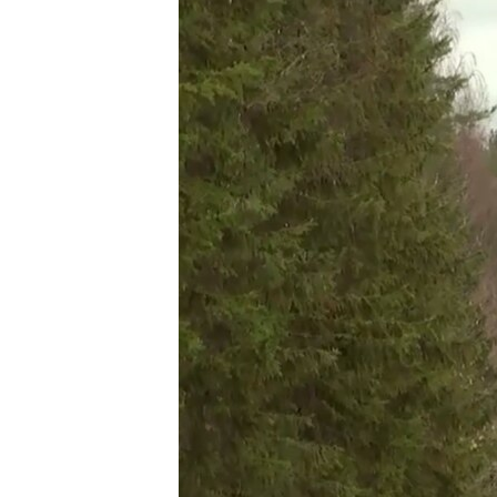
ПОБЕДИТЕЛЕЙ НЕ СУДЯТ?
КРЫМ.НЕПОКОРЕННЫЙ
ELIFBE
УКРАИНСКАЯ ПРОБЛЕМА КРЫМА