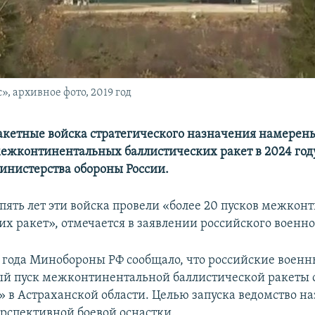
, архивное фото, 2019 год
акетные войска стратегического назначения намерен
межконтинентальных баллистических ракет в 2024 году
нистерства обороны России.
 пять лет эти войска провели «более 20 пусков межко
их ракет», отмечается в заявлении российского военно
3 года Минобороны РФ сообщало, что российские воен
й пуск межконтинентальной баллистической ракеты 
» в Астраханской области. Целью запуска ведомство н
рспективной боевой оснастки.