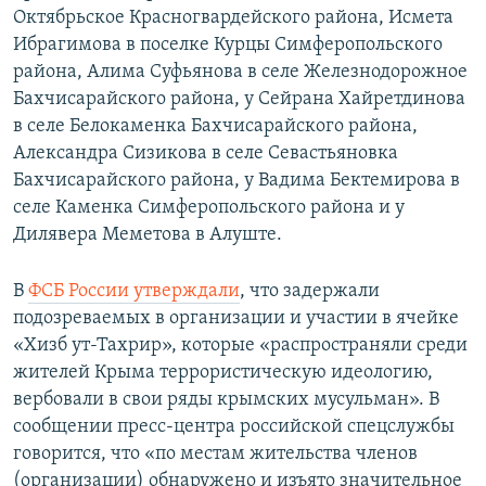
Октябрьское Красногвардейского района, Исмета
Ибрагимова в поселке Курцы Симферопольского
района, Алима Суфьянова в селе Железнодорожное
Бахчисарайского района, у Сейрана Хайретдинова
в селе Белокаменка Бахчисарайского района,
Александра Сизикова в селе Севастьяновка
Бахчисарайского района, у Вадима Бектемирова в
селе Каменка Симферопольского района и у
Дилявера Меметова в Алуште.
В
ФСБ России утверждали
, что задержали
подозреваемых в организации и участии в ячейке
«Хизб ут-Тахрир», которые «распространяли среди
жителей Крыма террористическую идеологию,
вербовали в свои ряды крымских мусульман». В
сообщении пресс-центра российской спецслужбы
говорится, что «по местам жительства членов
(организации) обнаружено и изъято значительное