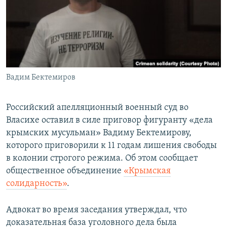
ПРИСОЕДИНЯЙТЕСЬ!
ПОБЕДИТЕЛЕЙ НЕ СУДЯТ?
КРЫМ.НЕПОКОРЕННЫЙ
ELIFBE
УКРАИНСКАЯ ПРОБЛЕМА КРЫМА
Все сайты RFE/RL
Вадим Бектемиров
Российский апелляционный военный суд во
Власихе оставил в силе приговор фигуранту «дела
крымских мусульман» Вадиму Бектемирову,
которого приговорили к 11 годам лишения свободы
в колонии строгого режима. Об этом сообщает
общественное объединение
«Крымская
солидарность»
.
Адвокат во время заседания утверждал, что
доказательная база уголовного дела была