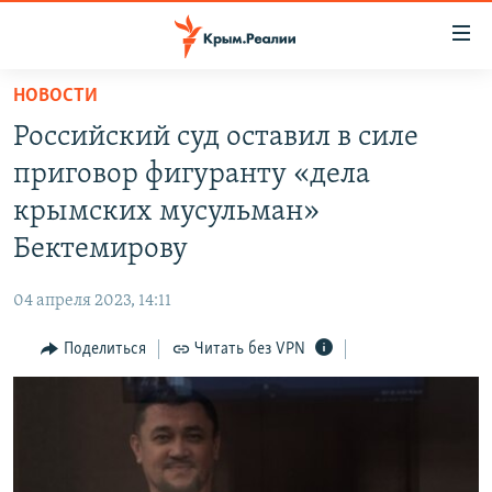
Доступность
ссылки
Вернуться
НОВОСТИ
к
НОВОСТИ
Российский суд оставил в силе
основному
СПЕЦПРОЕКТЫ
содержанию
приговор фигуранту «дела
ВОДА
Вернутся
ГРУЗ 200
крымских мусульман»
к
ИСТОРИЯ
КАРТА ВОЕННЫХ ОБЪЕКТОВ КРЫМА
Бектемирову
главной
ЕЩЕ
11 ЛЕТ ОККУПАЦИИ КРЫМА. 11 ИСТОРИЙ СОПРОТИВЛЕНИЯ
навигации
04 апреля 2023, 14:11
Вернутся
РАДІО СВОБОДА
ИНТЕРАКТИВ
к
Поделиться
Читать без VPN
КАК ОБОЙТИ БЛОКИРОВКУ
ИНФОГРАФИКА
поиску
ТЕЛЕПРОЕКТ КРЫМ.РЕАЛИИ
Українською
СОВЕТЫ ПРАВОЗАЩИТНИКОВ
Qırımtatar
ПРОПАВШИЕ БЕЗ ВЕСТИ