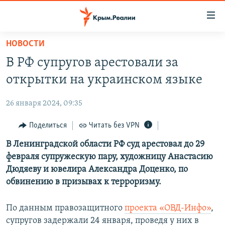
Доступность
ссылки
Вернуться
НОВОСТИ
к
НОВОСТИ
В РФ супругов арестовали за
основному
СПЕЦПРОЕКТЫ
содержанию
открытки на украинском языке
ВОДА
Вернутся
ГРУЗ 200
к
26 января 2024, 09:35
ИСТОРИЯ
КАРТА ВОЕННЫХ ОБЪЕКТОВ КРЫМА
главной
ЕЩЕ
Поделиться
Читать без VPN
11 ЛЕТ ОККУПАЦИИ КРЫМА. 11 ИСТОРИЙ СОПРОТИВЛЕНИЯ
навигации
Вернутся
РАДІО СВОБОДА
В Ленинградской области РФ суд арестовал до 29
ИНТЕРАКТИВ
к
февраля супружескую пару, художницу Анастасию
КАК ОБОЙТИ БЛОКИРОВКУ
ИНФОГРАФИКА
поиску
Дюдяеву и ювелира Александра Доценко, по
ТЕЛЕПРОЕКТ КРЫМ.РЕАЛИИ
обвинению в призывах к терроризму.
Українською
СОВЕТЫ ПРАВОЗАЩИТНИКОВ
Qırımtatar
По данным правозащитного
проекта «ОВД-Инфо»
,
ПРОПАВШИЕ БЕЗ ВЕСТИ
супругов задержали 24 января, проведя у них в