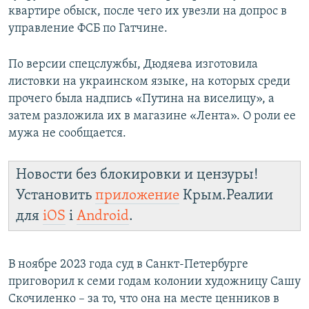
квартире обыск, после чего их увезли на допрос в
ПРИСОЕДИНЯЙТЕСЬ!
ПОБЕДИТЕЛЕЙ НЕ СУДЯТ?
управление ФСБ по Гатчине.
КРЫМ.НЕПОКОРЕННЫЙ
ELIFBE
По версии спецслужбы, Дюдяева изготовила
листовки на украинском языке, на которых среди
УКРАИНСКАЯ ПРОБЛЕМА КРЫМА
прочего была надпись «Путина на виселицу», а
Все сайты RFE/RL
затем разложила их в магазине «Лента». О роли ее
мужа не сообщается.
Новости без блокировки и цензуры!
Установить
приложение
Крым.Реалии
для
iOS
і
Android
.
В ноябре 2023 года суд в Санкт-Петербурге
приговорил к семи годам колонии художницу Сашу
Скочиленко – за то, что она на месте ценников в