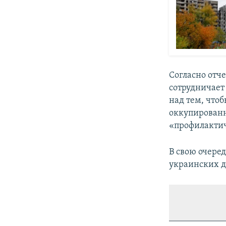
Согласно отч
сотрудничает
над тем, что
оккупированн
«профилактич
В свою очере
украинских д