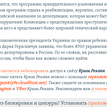
орится, что программы принудительного усыновления 
дом программ отдыха и реабилитации, вероятно, соста
сийской кампании по депопуляции, которая может быт
 нарушению Конвенции о предотвращении преступлен
за него и представляет более широкий этнический хар
полномоченная президента Украины по правам ребенка
 Дарья Герасимчук заявила, что более 8700 украински
о депортированы в Россию. По ее словам, их расселяют
оссии, чтобы было как можно сложнее найти.
 пытается заблокировать
доступ к сайту
Крым.Реалии
.
енно читать Крым.Реалии мож
но с помощью
зеркально
qxm41y9z.cloudfront.net/
. ​
Также следите за основными 
tagra
m
и
Viber
Крым.Реалии. Рекомендуем вам
установ
ез блокировки и цензуры! Установить
прилож