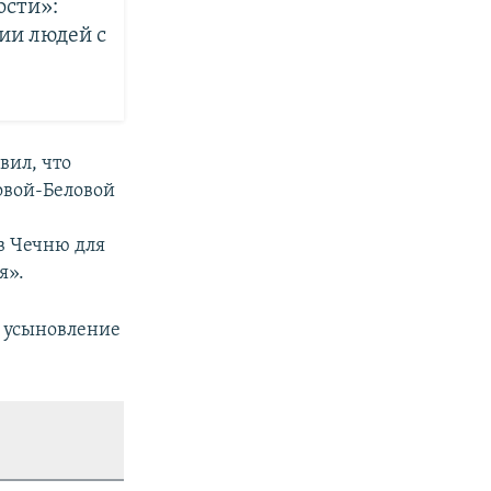
ости»:
ции людей с
вил, что
овой-Беловой
в Чечню для
я».
и усыновление