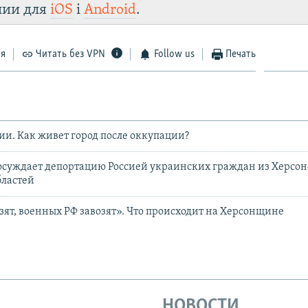
лии для
iOS
і
Android
.
ся
Читать без VPN
Follow us
Печать
сии. Как живет город после оккупации?
суждает депортацию Россией украинских граждан из Херсон
бластей
ят, военных РФ завозят». Что происходит на Херсонщине
НОВОСТИ