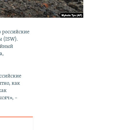
в российские
ы (ISW).
рийный
а,
оссийские
тно, как
как
сяч», –