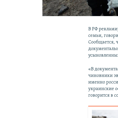
В РФ реклами
семьи, говор
Сообщается, 
документальн
усыновленных
«В документа
чиновники эв
именно росси
украинские о
говорится в 