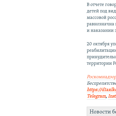
В отчете гов
детей под ви
массовой рос
равнозначна
и наказании 
20 октября у
реабилитации
принудительн
территории Р
Роскомнадзор
Беспрепятств
https://d1axlk
Telegram
,
Ins
Новости б