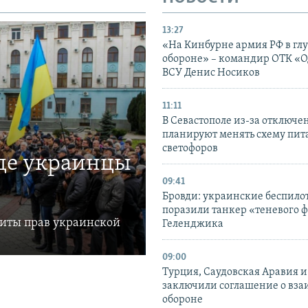
13:27
«На Кинбурне армия РФ в гл
обороне» – командир ОТК «О
ВСУ Денис Носиков
11:11
В Севастополе из-за отключе
планируют менять схему пит
светофоров
где украинцы
09:41
Бровди: украинские беспил
поразили танкер «теневого ф
щиты прав украинской
Геленджика
09:00
Турция, Саудовская Аравия 
заключили соглашение о вз
обороне