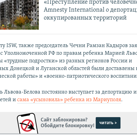
«Преступление против человечн
Amnesty International о депорта
оккупированных территорий
ету ISW, также председатель Чечни Рамзан Кадыров зая
 с Уполномоченной РФ по правам ребенка Марией Льв
бы «трудные подростки» из разных регионов России и
ых Донецкой и Луганской областей были доставлены 
еской работы» и «военно-патриотического воспитани
дь Львова-Белова постоянно выступает за депортацию 
етей и
сама «усыновила» ребенка из Мариуполя
.
Сайт заблокирован?
читать >
Обойдите блокировку!