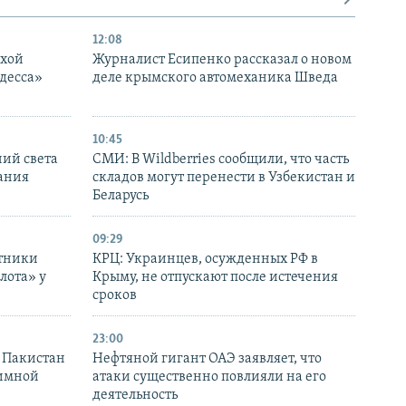
12:08
ухой
Журналист Есипенко рассказал о новом
десса»
деле крымского автомеханика Шведа
10:45
ний света
СМИ: В Wildberries сообщили, что часть
ания
складов могут перенести в Узбекистан и
Беларусь
09:29
отники
КРЦ: Украинцев, осужденных РФ в
лота» у
Крыму, не отпускают после истечения
сроков
23:00
и Пакистан
Нефтяной гигант ОАЭ заявляет, что
аимной
атаки существенно повлияли на его
деятельность