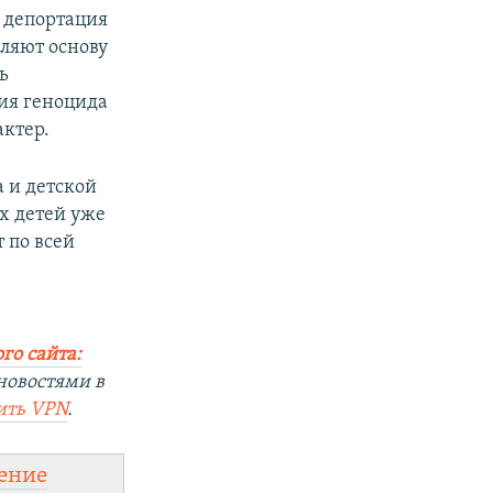
и депортация
вляют основу
ь
ия геноцида
актер.
 и детской
х детей уже
 по всей
го сайта:
новостями в
ить
VPN
.
ение