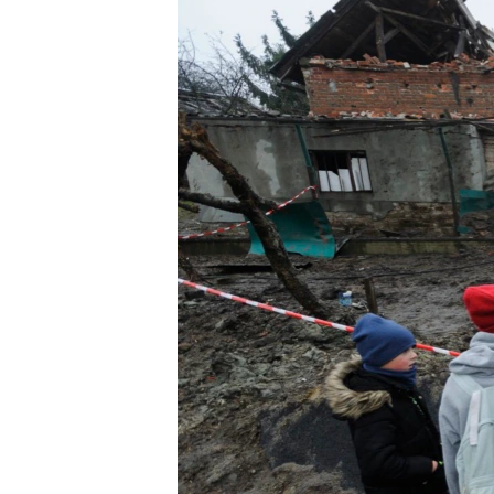
ПОБЕДИТЕЛЕЙ НЕ СУДЯТ?
КРЫМ.НЕПОКОРЕННЫЙ
ELIFBE
УКРАИНСКАЯ ПРОБЛЕМА КРЫМА