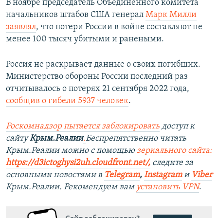
В ноябре председатель Объединенного комитета
начальников штабов США генерал
Марк Милли
заявлял
, что потери России в войне составляют не
менее 100 тысяч убитыми и ранеными.
Россия не раскрывает данные о своих погибших.
Министерство обороны России последний раз
отчитывалось о потерях 21 сентября 2022 года,
сообщив о гибели 5937 человек
.
Роск
о
мнадзор пытается заблокировать
доступ к
сайту
Крым.Реалии
.
Беспрепятственно читать
Крым.Реалии можно с помощью
зеркального сайта:
https://d3ictoghysi2uh.cloudfront.net/
,
следите за
основными новостями в
Telegram
,
Instagram
и
Viber
Крым.Реалии. Рекомендуем вам
установить VPN
.