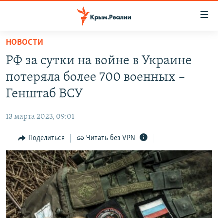
Доступность
ссылки
Вернуться
НОВОСТИ
к
НОВОСТИ
РФ за сутки на войне в Украине
основному
СПЕЦПРОЕКТЫ
содержанию
потеряла более 700 военных –
ВОДА
Вернутся
ГРУЗ 200
Генштаб ВСУ
к
ИСТОРИЯ
КАРТА ВОЕННЫХ ОБЪЕКТОВ КРЫМА
главной
13 марта 2023, 09:01
ЕЩЕ
11 ЛЕТ ОККУПАЦИИ КРЫМА. 11 ИСТОРИЙ СОПРОТИВЛЕНИЯ
навигации
Вернутся
Поделиться
Читать без VPN
РАДІО СВОБОДА
ИНТЕРАКТИВ
к
КАК ОБОЙТИ БЛОКИРОВКУ
ИНФОГРАФИКА
поиску
ТЕЛЕПРОЕКТ КРЫМ.РЕАЛИИ
Українською
СОВЕТЫ ПРАВОЗАЩИТНИКОВ
Qırımtatar
ПРОПАВШИЕ БЕЗ ВЕСТИ