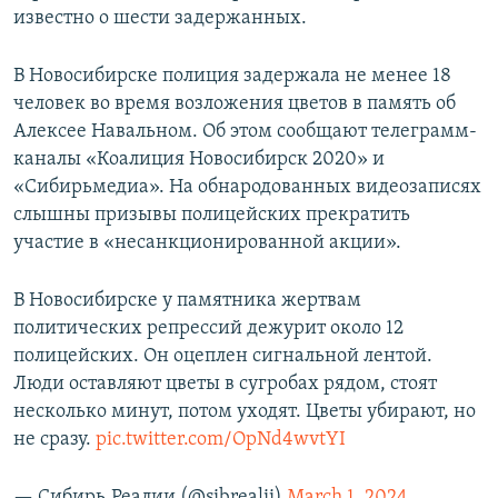
известно о шести задержанных.
ПРИСОЕДИНЯЙТЕСЬ!
ПОБЕДИТЕЛЕЙ НЕ СУДЯТ?
КРЫМ.НЕПОКОРЕННЫЙ
В Новосибирске полиция задержала не менее 18
ELIFBE
человек во время возложения цветов в память об
Алексее Навальном. Об этом сообщают телеграмм-
УКРАИНСКАЯ ПРОБЛЕМА КРЫМА
каналы «Коалиция Новосибирск 2020» и
Все сайты RFE/RL
«Сибирьмедиа». На обнародованных видеозаписях
слышны призывы полицейских прекратить
участие в «несанкционированной акции».
В Новосибирске у памятника жертвам
политических репрессий дежурит около 12
полицейских. Он оцеплен сигнальной лентой.
Люди оставляют цветы в сугробах рядом, стоят
несколько минут, потом уходят. Цветы убирают, но
не сразу.
pic.twitter.com/OpNd4wvtYI
— Сибирь.Реалии (@sibrealii)
March 1, 2024