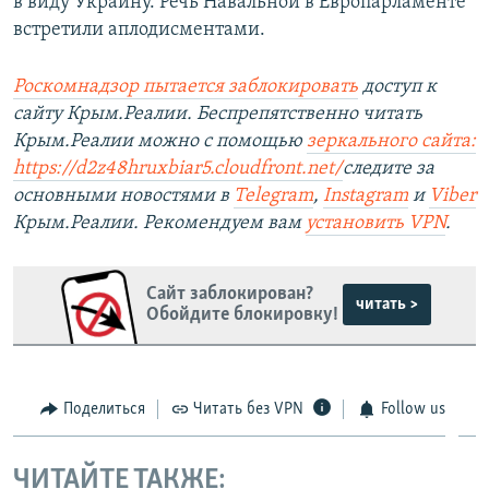
в виду Украину. Речь Навальной в Европарламенте
встретили аплодисментами.
Роскомнадзор пытается заблокировать
доступ к
сайту Крым.Реалии. Беспрепятственно читать
Крым.Реалии можно с помощью
зеркального сайта:
https://d2z48hruxbiar5.cloudfront.net/
следите за
основными новостями в
Telegram
,
Instagram
и
Viber
Крым.Реалии. Рекомендуем вам
установить VPN
.
Сайт заблокирован?
читать >
Обойдите блокировку!
Поделиться
Читать без VPN
Follow us
ЧИТАЙТЕ ТАКЖЕ: