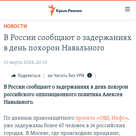
Доступность
ссылки
Вернуться
НОВОСТИ
к
НОВОСТИ
В России сообщают о задержаниях
основному
СПЕЦПРОЕКТЫ
содержанию
в день похорон Навального
ВОДА
Вернутся
ГРУЗ 200
к
01 марта 2024, 20:10
ИСТОРИЯ
КАРТА ВОЕННЫХ ОБЪЕКТОВ КРЫМА
главной
ЕЩЕ
Поделиться
Читать без VPN
11 ЛЕТ ОККУПАЦИИ КРЫМА. 11 ИСТОРИЙ СОПРОТИВЛЕНИЯ
навигации
Вернутся
РАДІО СВОБОДА
В России сообщают о задержаниях в день похорон
ИНТЕРАКТИВ
к
российского оппозиционного политика Алексея
КАК ОБОЙТИ БЛОКИРОВКУ
ИНФОГРАФИКА
поиску
Навального.
ТЕЛЕПРОЕКТ КРЫМ.РЕАЛИИ
Українською
По данным правозащитного
проекта «ОВД-Инфо»
,
СОВЕТЫ ПРАВОЗАЩИТНИКОВ
Qırımtatar
уже задержаны более 67 человек в 16 российских
ПРОПАВШИЕ БЕЗ ВЕСТИ
городах. В Москве, где происходило прощание,