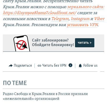
сайту Крым.Реалии. Беспрепятственно читать
Крым.Реалии можно с помощью
зеркального сайта:
https://d1symyoz8hsmz7.cloudfront.net/
следите за
основными новостями в
Telegram
,
Instagram
и
Viber
Крым.Реалии. Рекомендуем вам
установить
VPN
.
Сайт заблокирован?
читать >
Обойдите блокировку!
Поделиться
Читать без VPN
Follow us
ПО ТЕМЕ
Радио Свобода и Крым.Реалии в России признали
«нежелательной» организацией