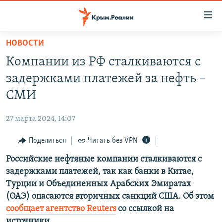
Доступность
ссылки
Вернуться
НОВОСТИ
к
НОВОСТИ
Компании из РФ сталкиваются с
основному
СПЕЦПРОЕКТЫ
содержанию
задержками платежей за нефть –
ВОДА
Вернутся
ГРУЗ 200
СМИ
к
ИСТОРИЯ
КАРТА ВОЕННЫХ ОБЪЕКТОВ КРЫМА
главной
27 марта 2024, 14:07
ЕЩЕ
11 ЛЕТ ОККУПАЦИИ КРЫМА. 11 ИСТОРИЙ СОПРОТИВЛЕНИЯ
навигации
Вернутся
Поделиться
Читать без VPN
РАДІО СВОБОДА
ИНТЕРАКТИВ
к
Российские нефтяные компании сталкиваются с
КАК ОБОЙТИ БЛОКИРОВКУ
ИНФОГРАФИКА
поиску
задержками платежей, так как банки в Китае,
ТЕЛЕПРОЕКТ КРЫМ.РЕАЛИИ
Турции и Объединенных Арабских Эмиратах
Українською
(ОАЭ) опасаются вторичных санкций США. Об этом
СОВЕТЫ ПРАВОЗАЩИТНИКОВ
Qırımtatar
сообщает агентство Reuters
со ссылкой на
ПРОПАВШИЕ БЕЗ ВЕСТИ
источники.