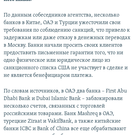
ПРИСОЕДИНЯЙТЕСЬ!
ПОБЕДИТЕЛЕЙ НЕ СУДЯТ?
По данным собеседников агентства, несколько
КРЫМ.НЕПОКОРЕННЫЙ
банков в Китае, ОАЭ и Турции ужесточили свои
ELIFBE
требования по соблюдению санкций, что привело к
задержкам или даже отказу в денежных переводах
УКРАИНСКАЯ ПРОБЛЕМА КРЫМА
в Москву. Банки начали просить своих клиентов
Все сайты RFE/RL
предоставить письменные гарантии того, что ни
одно физическое или юридическое лицо из
санкционного списка США не участвует в сделке и
не является бенефициаром платежа.
По словам источников, в ОАЭ два банка – First Abu
Dhabi Bank и Dubai Islamic Bank – заблокировали
несколько счетов, связанных с торговлей
российскими товарами. Банк Mashreq в ОАЭ,
турецкие Ziraat и VakifBank, а также китайские
банки ICBC и Bank of China все еще обрабатывают