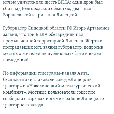
ночью уничтожили шесть БПЛА: один дрон был
ПРИСОЕДИНЯЙТЕСЬ!
ПОБЕДИТЕЛЕЙ НЕ СУДЯТ?
сбит над Белгородской областью, два – над
КРЫМ.НЕПОКОРЕННЫЙ
Воронежской и три – над Липецкой.
ELIFBE
Губернатор Липецкой области РФ Игорь Артамонов
УКРАИНСКАЯ ПРОБЛЕМА КРЫМА
заявил, что три БПЛА обезвредили над
Все сайты RFE/RL
промышленной территорией Липецка. Жертв и
пострадавших нет, заявил губернатор, попросив
местных жителей не публиковать фото и видео
последствий.
По информации телеграмм-канала Astra,
беспилотники атаковали завод «Липецкий
трактор» и «Новолипецкий металлургический
комбинат». Местные пользователи соцсетей
сообщали о взрывах и дыме в районе Липецкого
тракторного завода.