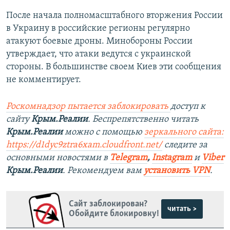
После начала полномасштабного вторжения России
в Украину в российские регионы регулярно
атакуют боевые дроны. Минобороны России
утверждает, что атаки ведутся с украинской
стороны. В большинстве своем Киев эти сообщения
не комментирует.
Роскомнадзор пытается заблокировать
доступ к
сайту
Крым.Реалии
. Беспрепятственно читать
Крым.Реалии
можно с помощью
зеркального сайта:
https://d1dyc9ztra6xam.cloudfront.net/
следите за
основными новостями в
Telegram
,
Instagram
и
Viber
Крым.Реалии
. Рекомендуем вам
установить VPN
.
Сайт заблокирован?
читать >
Обойдите блокировку!