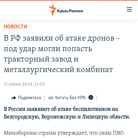
Доступность
ссылки
Вернуться
НОВОСТИ
к
НОВОСТИ
В РФ заявили об атаке дронов –
основному
СПЕЦПРОЕКТЫ
содержанию
под удар могли попасть
ВОДА
Вернутся
ГРУЗ 200
тракторный завод и
к
ИСТОРИЯ
КАРТА ВОЕННЫХ ОБЪЕКТОВ КРЫМА
металлургический комбинат
главной
ЕЩЕ
11 ЛЕТ ОККУПАЦИИ КРЫМА. 11 ИСТОРИЙ СОПРОТИВЛЕНИЯ
навигации
17 июня 2024, 11:05
Вернутся
РАДІО СВОБОДА
ИНТЕРАКТИВ
к
Поделиться
Читать без VPN
КАК ОБОЙТИ БЛОКИРОВКУ
ИНФОГРАФИКА
поиску
В России заявляют об атаке беспилотников на
ТЕЛЕПРОЕКТ КРЫМ.РЕАЛИИ
Українською
Белгородскую, Воронежскую и Липецкую области.
СОВЕТЫ ПРАВОЗАЩИТНИКОВ
Qırımtatar
Минобороны страны утверждает, что силы ПВО
ПРОПАВШИЕ БЕЗ ВЕСТИ