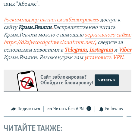
танк "Абрамс".
Роско
мнадзор пытается заблокировать
доступ к
сайту
Крым.Реалии
.
Беспрепятственно читать
Крым.Реалии можно с помощью
зеркального сайта:
https://d2zjwcocdgcfnw.cloudfront.net/
,
следите за
основными новостями в
Telegram
,
Instagram
и
Viber
Крым.Реалии. Рекомендуем вам
установить VPN
.
Сайт заблокирован?
читать >
Обойдите блокировку!
Поделиться
Читать без VPN
Follow us
ЧИТАЙТЕ ТАКЖЕ: