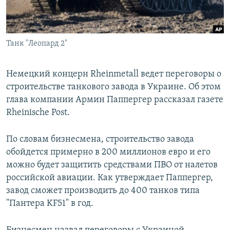
ПРИСОЕДИНЯЙТЕСЬ!
ПОБЕДИТЕЛЕЙ НЕ СУДЯТ?
КРЫМ.НЕПОКОРЕННЫЙ
Танк "Леопард 2"
ELIFBE
УКРАИНСКАЯ ПРОБЛЕМА КРЫМА
Немецкий концерн Rheinmetall ведет переговоры о
Все сайты RFE/RL
строительстве танкового завода в Украине. Об этом
глава компании Армин Паппергер рассказал газете
Rheinische Post.
По словам бизнесмена, строительство завода
обойдется примерно в 200 миллионов евро и его
можно будет защитить средствами ПВО от налетов
российской авиации. Как утверждает Паппергер,
завод сможет производить до 400 танков типа
"Пантера KF51" в год.