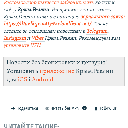
Роскомнадзор пытается заблокировать
доступ к
сайту
Крым.Реалии
.
Беспрепятственно читать
Крым.Реалии мож
но с помощью
зеркального сайта:
https://d1axlkqxm41y9z.cloudfront.net/
. ​
Также
следите за основными новостями в
Telegram
,
Instagra
m
и
Viber
Крым.Реалии. Рекомендуем вам
установить
VPN
.
Новости без блокировки и цензуры!
Установить
приложение
Крым.Реалии
для
iOS
і
Android
.
Поделиться
Читать без VPN
Follow us
ЧИТАЙТЕ ТАКЖЕ: