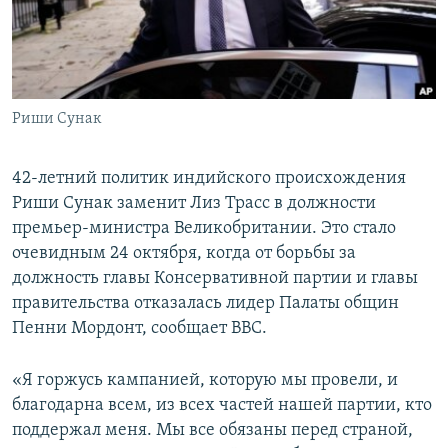
ПРИСОЕДИНЯЙТЕСЬ!
ПОБЕДИТЕЛЕЙ НЕ СУДЯТ?
КРЫМ.НЕПОКОРЕННЫЙ
ELIFBE
Риши Сунак
УКРАИНСКАЯ ПРОБЛЕМА КРЫМА
Все сайты RFE/RL
42-летний политик индийского происхождения
Риши Сунак заменит Лиз Трасс в должности
премьер-министра Великобритании. Это стало
очевидным 24 октября, когда от борьбы за
должность главы Консервативной партии и главы
правительства отказалась лидер Палаты общин
Пенни Мордонт, сообщает BBC.
«Я горжусь кампанией, которую мы провели, и
благодарна всем, из всех частей нашей партии, кто
поддержал меня. Мы все обязаны перед страной,