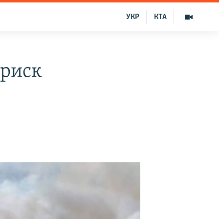
УКР
КТА
 риск