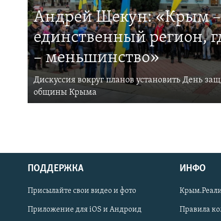
Андрей Щекун: «Крым –
единственный регион, 
– меньшинство»
Дискуссия вокруг планов установить День за
общины Крыма
ПОДДЕРЖКА
ИНФО
Українською
Присылайте свои видео и фото
Крым.Реали
Qırımtatar
Приложение для iOS и Андроид
Правила к