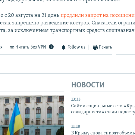
е с 20 августа на 21 день
продлили запрет на посещени
лесах запрещено разведение костров. Спасатели огран
рта, за исключением транспортных средств спецназнач
ся
Читать без VPN
Follow us
Печать
НОВОСТИ
13:33
Сайт и социальные сети «Кр
солидарности» стали недост
11:18
В Крыму снова снизят объем