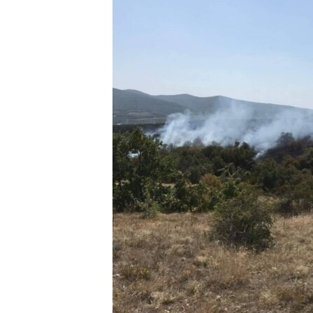
ПОБЕДИТЕЛЕЙ НЕ СУДЯТ?
КРЫМ.НЕПОКОРЕННЫЙ
ELIFBE
УКРАИНСКАЯ ПРОБЛЕМА КРЫМА