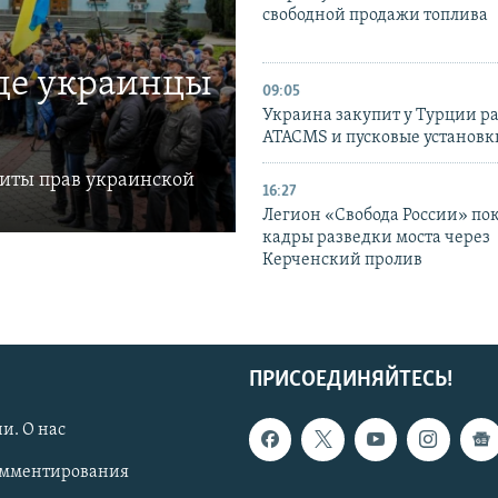
свободной продажи топлива
где украинцы
09:05
Украина закупит у Турции р
ATACMS и пусковые установ
щиты прав украинской
16:27
Легион «Свобода России» по
кадры разведки моста через
Керченский пролив
ПРИСОЕДИНЯЙТЕСЬ!
и. О нас
омментирования