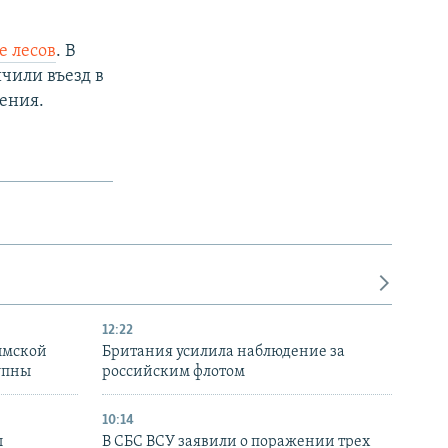
е лесов
. В
ичили въезд в
ения.
12:22
ымской
Британия усилила наблюдение за
упны
российским флотом
10:14
ы
В СБС ВСУ заявили о поражении трех