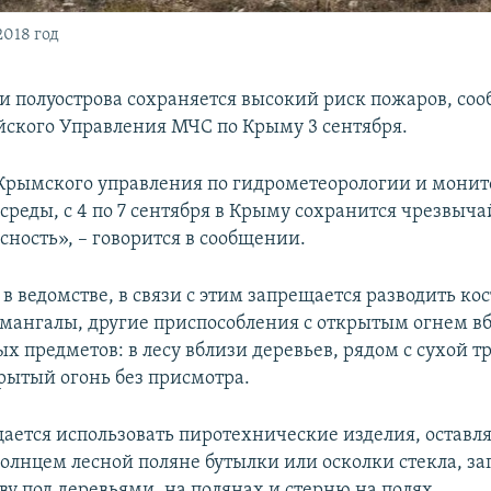
018 год
и полуострова сохраняется высокий риск пожаров, соо
йского Управления МЧС по Крыму 3 сентября.
рымского управления по гидрометеорологии и мони
реды, с 4 по 7 сентября в Крыму сохранится чрезвыч
сность», – говорится в сообщении.
в ведомстве, в связи с этим запрещается разводить ко
 мангалы, другие приспособления с открытым огнем в
 предметов: в лесу вблизи деревьев, рядом с сухой тр
крытый огонь без присмотра.
ается использовать пиротехнические изделия, оставля
олнцем лесной поляне бутылки или осколки стекла, з
ву под деревьями, на полянах и стерню на полях.