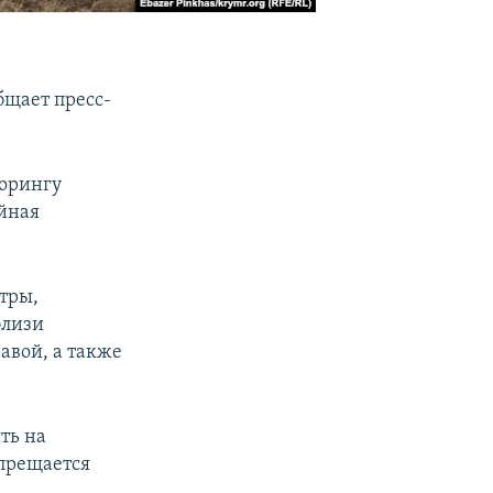
бщает пресс-
торингу
айная
стры,
близи
авой, а также
ть на
апрещается