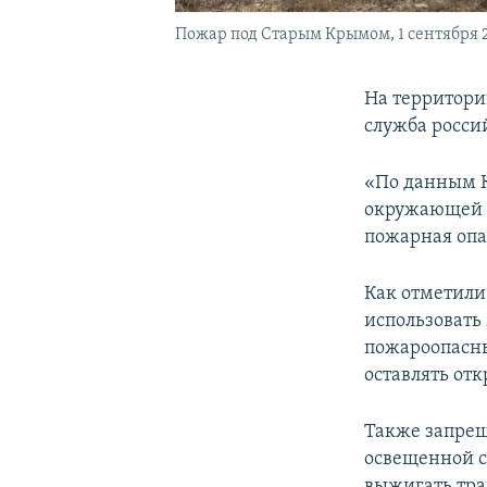
Пожар под Старым Крымом, 1 сентября 2
На территори
служба росси
«По данным К
окружающей с
пожарная опа
Как отметили 
использовать
пожароопасных
оставлять от
Также запрещ
освещенной с
выжигать тра