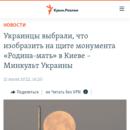
Доступность
ссылки
Вернуться
НОВОСТИ
к
НОВОСТИ
Украинцы выбрали, что
основному
СПЕЦПРОЕКТЫ
содержанию
изобразить на щите монумента
ВОДА
Вернутся
ГРУЗ 200
«Родина-мать» в Киеве –
к
ИСТОРИЯ
КАРТА ВОЕННЫХ ОБЪЕКТОВ КРЫМА
Минкульт Украины
главной
ЕЩЕ
11 ЛЕТ ОККУПАЦИИ КРЫМА. 11 ИСТОРИЙ СОПРОТИВЛЕНИЯ
навигации
21 июля 2022, 16:20
Вернутся
РАДІО СВОБОДА
ИНТЕРАКТИВ
к
Поделиться
Читать без VPN
КАК ОБОЙТИ БЛОКИРОВКУ
ИНФОГРАФИКА
поиску
ТЕЛЕПРОЕКТ КРЫМ.РЕАЛИИ
Українською
СОВЕТЫ ПРАВОЗАЩИТНИКОВ
Qırımtatar
ПРОПАВШИЕ БЕЗ ВЕСТИ