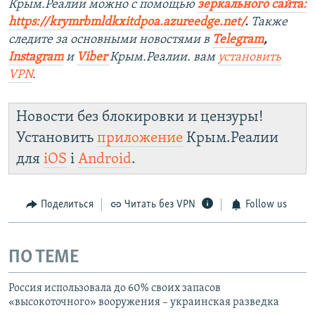
Крым.Реалии можно с помощью
зеркального сайта:
https://krymrbmldkxitdpoa.azureedge.net/
.
Также
следите за основными новостями в
Telegram
,
Instagram
и
Viber
Крым.Реалии.
вам
установить
VPN
.
Новости без блокировки и цензуры!
Установить
приложение
Крым.Реалии
для
iOS
і
Android
.
Поделиться
Читать без VPN
Follow us
ПО ТЕМЕ
Россия использовала до 60% своих запасов
«высокоточного» вооружения – украинская разведка