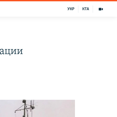
УКР
КТА
мации