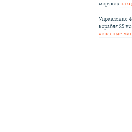
моряков
нахо
Управление Ф
корабля 25 н
«опасные ма