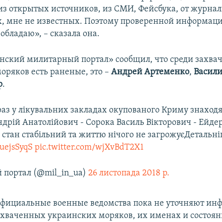
з открытых источников, из СМИ, Фейсбука, от журнал
х, мне не известных. Поэтому проверенной информаци
обладаю», – сказала она.
нский милитарный портал» сообщил, что среди захва
оряков есть раненые, это
–
Андрей Артеменко
,
Васили
р
.
раз у лікувальних закладах окупованого Криму знаходя
дрій Анатолійович - Сорока Василь Вікторович - Ейде
 стан стабільний та життю нічого не загрожуєДетальні
BuejsSyqS
pic.twitter.com/wjXvBdT2X1
 портал (@mil_in_ua)
26 листопада 2018 р.
фициальные военные ведомства пока не уточняют ин
ахваченных украинских моряков, их именах и состояни