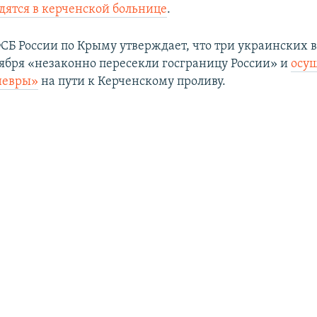
дятся в керченской больнице
.
СБ России по Крыму утверждает, что три украинских 
оября «незаконно пересекли госграницу России» и
осу
невры»
на пути к Керченскому проливу.