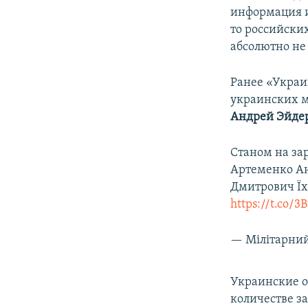
информация и
то российски
абсолютно не 
Ранее «Украи
украинских м
Андрей Эйде
Станом на за
Артеменко Ан
Дмитрович Їх
https://t.co/3
— Мілітарний
Украинские о
количестве з