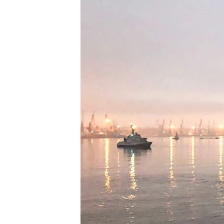
ПОБЕДИТЕЛЕЙ НЕ СУДЯТ?
КРЫМ.НЕПОКОРЕННЫЙ
ELIFBE
УКРАИНСКАЯ ПРОБЛЕМА КРЫМА