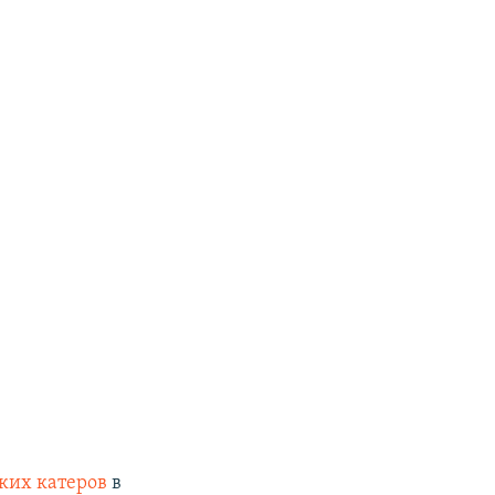
ких катеров
в