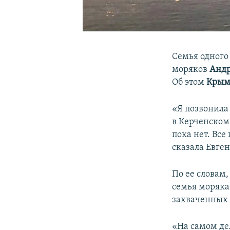
Семья одного
моряков
Андр
Об этом
Крым
«Я позвонила
в Керченском
пока нет. Все
сказала Евге
По ее словам
семья моряка
захваченных 
«На самом дел