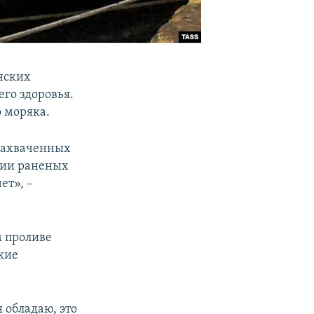
нских
его здоровья.
о моряка.
 захваченных
нии раненых
ет», –
м проливе
кие
 обладаю, это