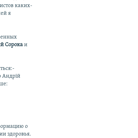
истов каких-
ей я
ченных
й Сорока
и
ться:-
р Андрій
ше:
формацию о
и здоровья.​