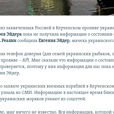
 из захваченных Россией в Керченском проливе украи
ея Эйдера
пока не получила информации о состоянии 
.Реалии
сообщила
Евгения Эйдер
, мачеха украинског
 на телефон доверия (для семей украинских рыбаков,
 проливе –
КР
). Мне сказали что информации о состоя
 проверяется, поэтому у них информации для нас пока н
ния Эйдер.
, о захвате украинских военных кораблей в Керченско
 узнала из СМИ. Информацию в настоящее время близ
украинских моряков узнают из соцсетей.
е, мне ничего не известно. Вся информация, которой я