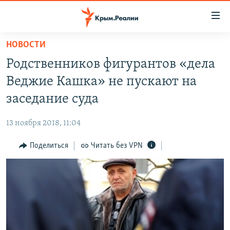
Доступность
ссылки
Вернуться
НОВОСТИ
к
НОВОСТИ
Родственников фигурантов «дела
основному
СПЕЦПРОЕКТЫ
содержанию
Веджие Кашка» не пускают на
ВОДА
Вернутся
ГРУЗ 200
заседание суда
к
ИСТОРИЯ
КАРТА ВОЕННЫХ ОБЪЕКТОВ КРЫМА
главной
13 ноября 2018, 11:04
ЕЩЕ
11 ЛЕТ ОККУПАЦИИ КРЫМА. 11 ИСТОРИЙ СОПРОТИВЛЕНИЯ
навигации
Вернутся
Поделиться
Читать без VPN
РАДІО СВОБОДА
ИНТЕРАКТИВ
к
КАК ОБОЙТИ БЛОКИРОВКУ
ИНФОГРАФИКА
поиску
ТЕЛЕПРОЕКТ КРЫМ.РЕАЛИИ
Українською
СОВЕТЫ ПРАВОЗАЩИТНИКОВ
Qırımtatar
ПРОПАВШИЕ БЕЗ ВЕСТИ