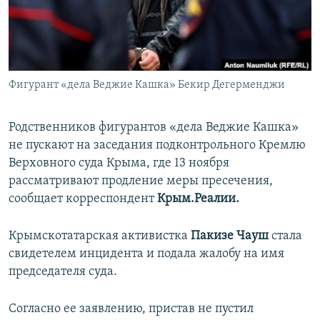
ПРИСОЕДИНЯЙТЕСЬ!
ПОБЕДИТЕЛЕЙ НЕ СУДЯТ?
КРЫМ.НЕПОКОРЕННЫЙ
ELIFBE
Фигурант «дела Веджие Кашка» Бекир Дегерменджи
УКРАИНСКАЯ ПРОБЛЕМА КРЫМА
Все сайты RFE/RL
Родственников фигурантов «дела Веджие Кашка»
не пускают на заседания подконтрольного Кремлю
Верховного суда Крыма, где 13 ноября
рассматривают продление меры пресечения,
сообщает корреспондент
Крым.Реалии.
Крымскотатарская активистка
Пакизе Чауш
стала
свидетелем инцидента и подала жалобу на имя
председателя суда.
Согласно ее заявлению, пристав не пустил