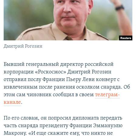
ПРИСОЕДИНЯЙТЕСЬ!
ПОБЕДИТЕЛЕЙ НЕ СУДЯТ?
КРЫМ.НЕПОКОРЕННЫЙ
ELIFBE
УКРАИНСКАЯ ПРОБЛЕМА КРЫМА
Все сайты RFE/RL
Дмитрий Рогозин
Бывший генеральный директор российской
корпорации «Роскосмос» Дмитрий Рогозин
отправил послу Франции Пьеру Леви конверт с
извлеченным после ранения осколком снаряда. Об
этом сам чиновник сообщил в своем
телеграм-
канале
.
По его словам, он попросил дипломата передать
часть снаряда президенту Франции Эммануэлю
Макрону. «И еще скажите ему, что никто не