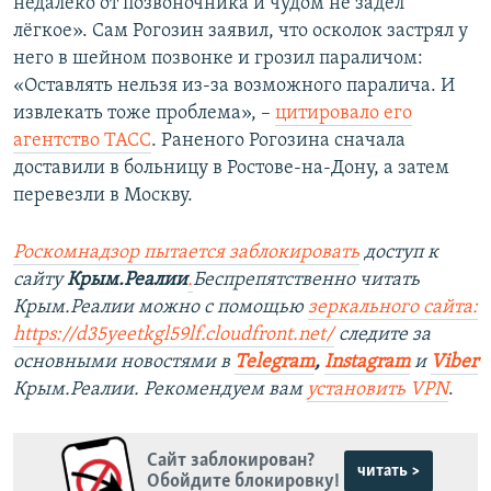
недалеко от позвоночника и чудом не задел
лёгкое». Сам Рогозин заявил, что осколок застрял у
него в шейном позвонке и грозил параличом:
«Оставлять нельзя из-за возможного паралича. И
извлекать тоже проблема», –
цитировало его
агентство ТАСС
. Раненого Рогозина сначала
доставили в больницу в Ростове-на-Дону, а затем
перевезли в Москву.
Роскомнадзор пытается заблокировать
доступ к
сайту
Крым.Реалии
.
Беспрепятственно читать
Крым.Реалии можно с помощью
зеркального сайта:
https://d35yeetkgl59lf.cloudfront.net/
следите за
основными новостями в
Telegram
,
Instagram
и
Viber
Крым.Реалии. Рекомендуем вам
установить VPN
.
Сайт заблокирован?
читать >
Обойдите блокировку!