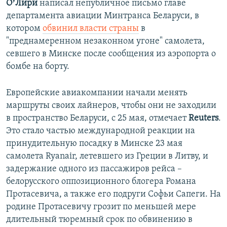
ОʼЛири
написал непубличное письмо главе
департамента авиации Минтранса Беларуси, в
котором
обвинил власти страны
в
"преднамеренном незаконном угоне" самолета,
севшего в Минске после сообщения из аэропорта о
бомбе на борту.
Европейские авиакомпании начали менять
маршруты своих лайнеров, чтобы они не заходили
в пространство Беларуси, с 25 мая, отмечает
Reuters
.
Это стало частью международной реакции на
принудительную посадку в Минске 23 мая
самолета Ryanair, летевшего из Греции в Литву, и
задержание одного из пассажиров рейса –
белорусского оппозиционного блогера Романа
Протасевича, а также его подруги Софьи Сапеги. На
родине Протасевичу грозит по меньшей мере
длительный тюремный срок по обвинению в