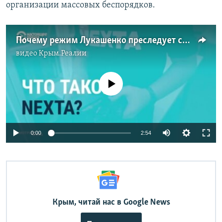
организации массовых беспорядков.
Почему режим Лукашенко преследует сотрудников телеграм-канала Nexta (видео)
видео
Крым.Реалии
No media source currently available
Auto
0:00
2:54
240p
360p
Auto
240p
360p
480p
480p
720p
Крым, читай нас в Google News
720p
1080p
1080p