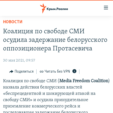
Доступность
ссылки
Вернуться
НОВОСТИ
к
НОВОСТИ
Коалиция по свободе СМИ
основному
СПЕЦПРОЕКТЫ
содержанию
осудила задержание белорусского
ВОДА
Вернутся
ГРУЗ 200
оппозиционера Протасевича
к
ИСТОРИЯ
КАРТА ВОЕННЫХ ОБЪЕКТОВ КРЫМА
главной
30 мая 2021, 09:57
ЕЩЕ
11 ЛЕТ ОККУПАЦИИ КРЫМА. 11 ИСТОРИЙ СОПРОТИВЛЕНИЯ
навигации
Вернутся
Поделиться
Читать без VPN
РАДІО СВОБОДА
ИНТЕРАКТИВ
к
Коалиция по свободе СМИ (
Media Freedom Coalition
)
КАК ОБОЙТИ БЛОКИРОВКУ
ИНФОГРАФИКА
поиску
назвала действия белорусских властей
ТЕЛЕПРОЕКТ КРЫМ.РЕАЛИИ
«беспрецедентной и шокирующей атакой на
Українською
свободу СМИ» и осудила принудительное
СОВЕТЫ ПРАВОЗАЩИТНИКОВ
Qırımtatar
приземление коммерческого рейса и
ПРОПАВШИЕ БЕЗ ВЕСТИ
последовавшее задержание белорусского