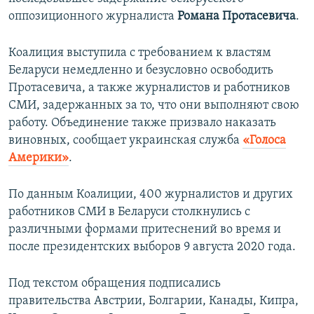
ПРИСОЕДИНЯЙТЕСЬ!
ПОБЕДИТЕЛЕЙ НЕ СУДЯТ?
оппозиционного журналиста
Романа Протасевича
.
КРЫМ.НЕПОКОРЕННЫЙ
Коалиция выступила с требованием к властям
ELIFBE
Беларуси немедленно и безусловно освободить
Протасевича, а также журналистов и работников
УКРАИНСКАЯ ПРОБЛЕМА КРЫМА
СМИ, задержанных за то, что они выполняют свою
Все сайты RFE/RL
работу. Объединение также призвало наказать
виновных, сообщает украинская служба
«Голоса
Америки»
.
По данным Коалиции, 400 журналистов и других
работников СМИ в Беларуси столкнулись с
различными формами притеснений во время и
после президентских выборов 9 августа 2020 года.
Под текстом обращения подписались
правительства Австрии, Болгарии, Канады, Кипра,