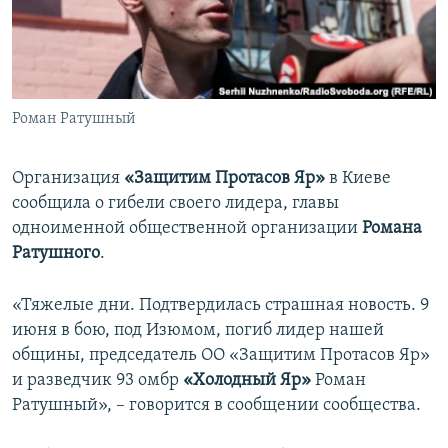
ПРИСОЕДИНЯЙТЕСЬ!
ПОБЕДИТЕЛЕЙ НЕ СУДЯТ?
КРЫМ.НЕПОКОРЕННЫЙ
ELIFBE
Роман Ратушный
УКРАИНСКАЯ ПРОБЛЕМА КРЫМА
Все сайты RFE/RL
Организация
«Защитим Протасов Яр»
в Киеве
сообщила о гибели своего лидера, главы
одноименной общественной организации
Романа
Ратушного
.
«Тяжелые дни. Подтвердилась страшная новость. 9
июня в бою, под Изюмом, погиб лидер нашей
общины, председатель ОО «Защитим Протасов Яр»
и разведчик 93 омбр
«Холодный Яр»
Роман
Ратушный», – говорится в сообщении сообщества.