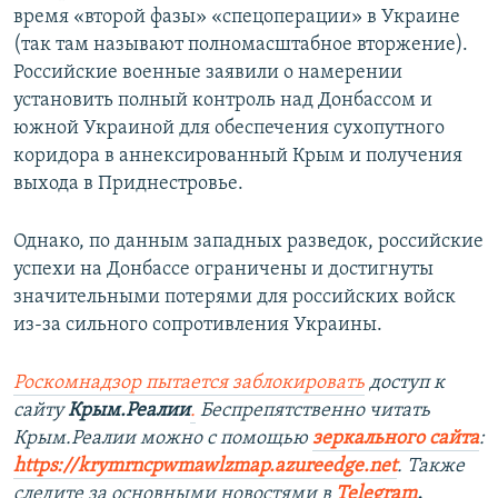
время «второй фазы» «спецоперации» в Украине
(так там называют полномасштабное вторжение).
Российские военные заявили о намерении
установить полный контроль над Донбассом и
южной Украиной для обеспечения сухопутного
коридора в аннексированный Крым и получения
выхода в Приднестровье.
Однако, по данным западных разведок, российские
успехи на Донбассе ограничены и достигнуты
значительными потерями для российских войск
из-за сильного сопротивления Украины.
Роскомнадзор пытается заблокировать
доступ к
сайту
Крым.Реалии
.
Беспрепятственно читать
Крым.Реалии можно с помощью
зеркального сайта
:
https://krymrncpwmawlzmap.azureedge.net
.
Также
следите за основными новостями в
Telegram
,