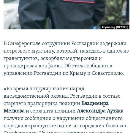
ПРИСОЕДИНЯЙТЕСЬ!
ПОБЕДИТЕЛЕЙ НЕ СУДЯТ?
КРЫМ.НЕПОКОРЕННЫЙ
ELIFBE
УКРАИНСКАЯ ПРОБЛЕМА КРЫМА
В Симферополе сотрудники Росгвардии задержали
Все сайты RFE/RL
нетрезвого мужчину, который, находясь в одном из
травмпунктов, оскорблял медперсонал и
провоцировал конфликт. Об этом сообщают в
управлении Росгвардии по Крыму и Севастополю.
«Во время патрулирования наряд
вневедомственной охраны Росгвардии в составе
старшего прапорщика полиции
Владимира
Мелкова
и сержанта полиции
Александра Аузяка
получил сообщение о нарушении общественного
порядка в травпункте одной из городских больниц