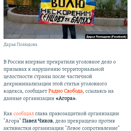
ПРИСОЕДИНЯЙТЕСЬ!
ПОБЕДИТЕЛЕЙ НЕ СУДЯТ?
КРЫМ.НЕПОКОРЕННЫЙ
ELIFBE
УКРАИНСКАЯ ПРОБЛЕМА КРЫМА
Все сайты RFE/RL
Дарья Полюдова
В России впервые прекратили уголовное дело о
призывах к нарушению территориальной
целостности страны после частичной
декриминализации этой статьи уголовного
кодекса, сообщает
Радио Свобода
, ссылаясь на
данные организации
«Агора»
.
Как
сообщил
глава правозащитной организации
"Агора"
Павел Чиков
, дело прекращено против
активистки организации "Левое сопротивление"