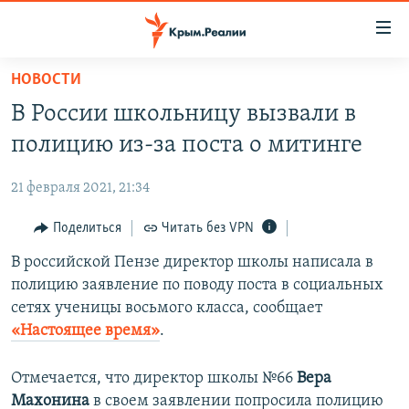
Доступность
ссылки
Вернуться
НОВОСТИ
к
НОВОСТИ
В России школьницу вызвали в
основному
СПЕЦПРОЕКТЫ
содержанию
полицию из-за поста о митинге
ВОДА
Вернутся
ГРУЗ 200
к
21 февраля 2021, 21:34
ИСТОРИЯ
КАРТА ВОЕННЫХ ОБЪЕКТОВ КРЫМА
главной
ЕЩЕ
Поделиться
Читать без VPN
11 ЛЕТ ОККУПАЦИИ КРЫМА. 11 ИСТОРИЙ СОПРОТИВЛЕНИЯ
навигации
Вернутся
РАДІО СВОБОДА
В российской Пензе директор школы написала в
ИНТЕРАКТИВ
к
полицию заявление по поводу поста в социальных
КАК ОБОЙТИ БЛОКИРОВКУ
ИНФОГРАФИКА
поиску
сетях ученицы восьмого класса, сообщает
ТЕЛЕПРОЕКТ КРЫМ.РЕАЛИИ
«Настоящее время»
.
Українською
СОВЕТЫ ПРАВОЗАЩИТНИКОВ
Qırımtatar
Отмечается, что директор школы №66
Вера
ПРОПАВШИЕ БЕЗ ВЕСТИ
Махонина
в своем заявлении попросила полицию