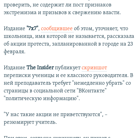
проверить, не содержит ли пост признаков
ПРИСОЕДИНЯЙТЕСЬ!
ПОБЕДИТЕЛЕЙ НЕ СУДЯТ?
экстремизма и призывов к свержению власти.
КРЫМ.НЕПОКОРЕННЫЙ
ELIFBE
Издание
"7x7"
,
сообщившее
об этом, уточняет, что
школьница, имя которой не называется, рассказала
УКРАИНСКАЯ ПРОБЛЕМА КРЫМА
об акции протеста, запланированной в городе на 23
Все сайты RFE/RL
февраля.
Издание
The Insider
публикует
скриншот
переписки ученицы и ее классного руководителя. В
ней преподаватель требует "немедленно убрать" со
страницы в социальной сети "ВКонтакте"
"политическую информацию".
"У нас такие акции не приветствуются", –
резюмирует учитель.