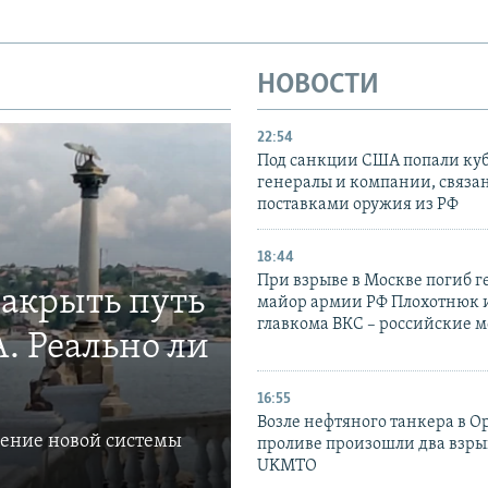
НОВОСТИ
22:54
Под санкции США попали ку
генералы и компании, связа
поставками оружия из РФ
18:44
При взрыве в Москве погиб г
закрыть путь
майор армии РФ Плохотнюк и
главкома ВКС – российские 
. Реально ли
16:55
Возле нефтяного танкера в 
ление новой системы
проливе произошли два взры
UKMTO