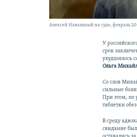
Алексей Навальный на суде, февраль 20
У российског
срок заключе
ухудшилось с
Ольга Михай
Со слов Миха
сильные боли 
При этом, по
таблетки обе
В среду адвок
свидание было
оставались з