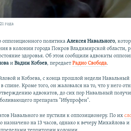
21 года
о оппозиционного политика
Алексея Навального
, кото
ния в колонии города Покров Владимирской области, р
остояние здоровья. Об этом сообщили адвокаты оппоз
лова
и
Вадим Кобзев
, передает
Радио Свобода
.
йловой и Кобзева, с конца прошлой недели Навальный
в спине. Кроме того, он жаловался на то, что у него от
 утверждению адвокатов, до сих пор Навальный получи
зболивающего препарата "Ибупрофен".
атов Навального не пустили к оппозиционеру. По их
сл
 назначено на 13 часов, однако к вечеру Михайлова и
а пределами территории колонии.