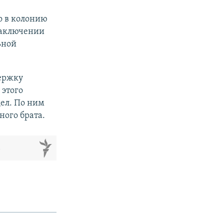
о в колонию
 заключении
ьной
держку
 этого
дел. По ним
ого брата.
м