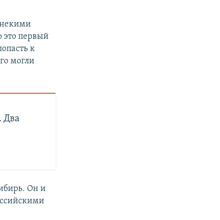
 некими
 это первый
попасть к
го могли
 Два
ибирь. Он и
оссийскими