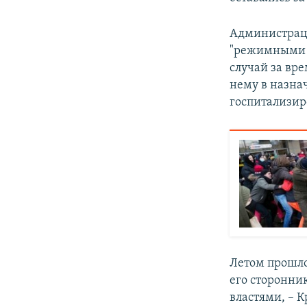
Администраци
"режимными м
случай за вре
нему в назна
госпитализир
Летом прошло
его сторонни
властями, – К