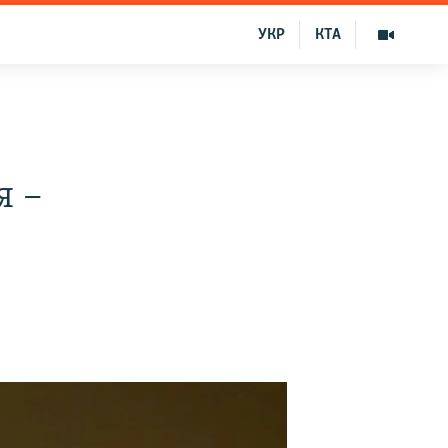
УКР
КТА
я –