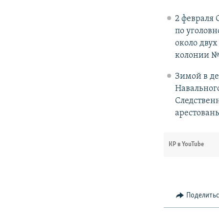
2 февраля
по уголовн
около двух
колонии №2
Зимой в де
Навального
Следственн
арестованы
КР в YouTube
Поделить