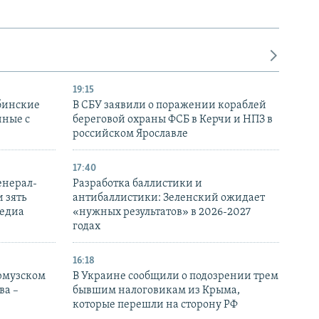
19:15
бинские
В СБУ заявили о поражении кораблей
нные с
береговой охраны ФСБ в Керчи и НПЗ в
российском Ярославле
17:40
енерал-
Разработка баллистики и
 зять
антибаллистики: Зеленский ожидает
медиа
«нужных результатов» в 2026-2027
годах
16:18
Ормузском
В Украине сообщили о подозрении трем
ва –
бывшим налоговикам из Крыма,
которые перешли на сторону РФ