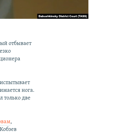
рый отбывает
езко
иционера
 испытывает
нимается нога.
л только две
овам
,
 Кобзев