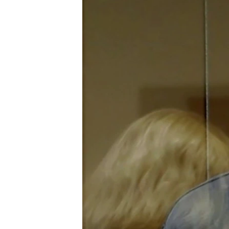
ПОБЕДИТЕЛЕЙ НЕ СУДЯТ?
КРЫМ.НЕПОКОРЕННЫЙ
ELIFBE
УКРАИНСКАЯ ПРОБЛЕМА КРЫМА