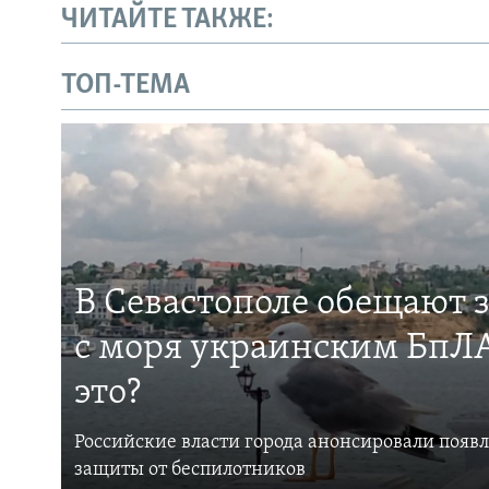
ЧИТАЙТЕ ТАКЖЕ:
ТОП-ТЕМА
В Севастополе обещают 
с моря украинским БпЛА
это?
Российские власти города анонсировали появ
защиты от беспилотников