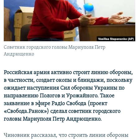
ПРИСОЕДИНЯЙТЕСЬ!
ПОБЕДИТЕЛЕЙ НЕ СУДЯТ?
КРЫМ.НЕПОКОРЕННЫЙ
ELIFBE
УКРАИНСКАЯ ПРОБЛЕМА КРЫМА
Все сайты RFE/RL
Советник городского головы Мариуполя Петр
Андрющенко
Российская армия активно строит линию обороны,
в частности, создает окопы и блиндажи, поскольку
ожидает наступления Сил обороны Украины по
направлению Пологов и Урожайного. Такое
заявление в эфире Радіо Свобода (проект
«Свобода.Ранок») сделал советник городского
головы Мариуполя Петр Андрющенко.
Чиновник рассказал, что строить линии обороны