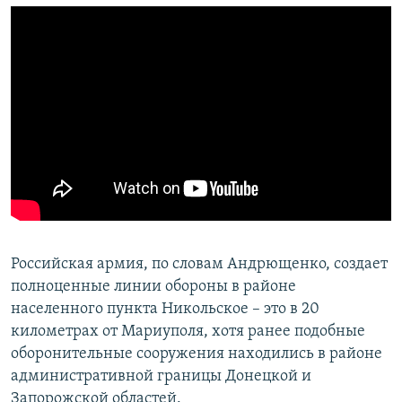
Российская армия, по словам Андрющенко, создает
полноценные линии обороны в районе
населенного пункта Никольское – это в 20
километрах от Мариуполя, хотя ранее подобные
оборонительные сооружения находились в районе
административной границы Донецкой и
Запорожской областей.