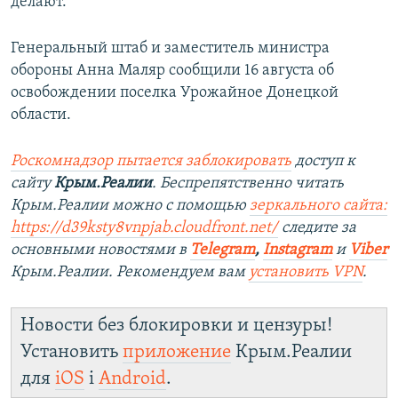
делают.
Генеральный штаб и заместитель министра
обороны Анна Маляр сообщили 16 августа об
освобождении поселка Урожайное Донецкой
области.
Роскомнадзор пытается заблокировать
доступ к
сайту
Крым.Реалии
. Беспрепятственно читать
Крым.Реалии можно с помощью
зеркального сайта:
https://d39ksty8vnpjab.cloudfront.net/
следите за
основными новостями в
Telegram
,
Instagram
и
Viber
Крым.Реалии. Рекомендуем вам
установить VPN
.
Новости без блокировки и цензуры!
Установить
приложение
Крым.Реалии
для
iOS
і
Android
.