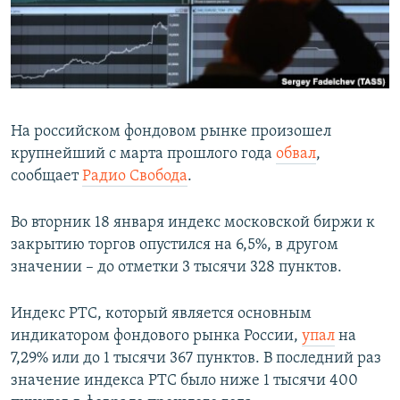
ПРИСОЕДИНЯЙТЕСЬ!
ПОБЕДИТЕЛЕЙ НЕ СУДЯТ?
КРЫМ.НЕПОКОРЕННЫЙ
ELIFBE
УКРАИНСКАЯ ПРОБЛЕМА КРЫМА
На российском фондовом рынке произошел
Все сайты RFE/RL
крупнейший с марта прошлого года
обвал
,
сообщает
Радио Свобода
.
Во вторник 18 января индекс московской биржи к
закрытию торгов опустился на 6,5%, в другом
значении – до отметки 3 тысячи 328 пунктов.
Индекс РТС, который является основным
индикатором фондового рынка России,
упал
на
7,29% или до 1 тысячи 367 пунктов. В последний раз
значение индекса РТС было ниже 1 тысячи 400