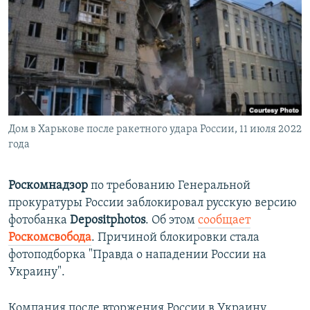
ПРИСОЕДИНЯЙТЕСЬ!
ПОБЕДИТЕЛЕЙ НЕ СУДЯТ?
КРЫМ.НЕПОКОРЕННЫЙ
ELIFBE
УКРАИНСКАЯ ПРОБЛЕМА КРЫМА
Все сайты RFE/RL
Дом в Харькове после ракетного удара России, 11 июля 2022
года
Роскомнадзор
по требованию Генеральной
прокуратуры России заблокировал русскую версию
фотобанка
Depositphotos
. Об этом
сообщает
Роскомсвобода
. Причиной блокировки стала
фотоподборка "Правда о нападении России на
Украину".
Компания после вторжения России в Украину