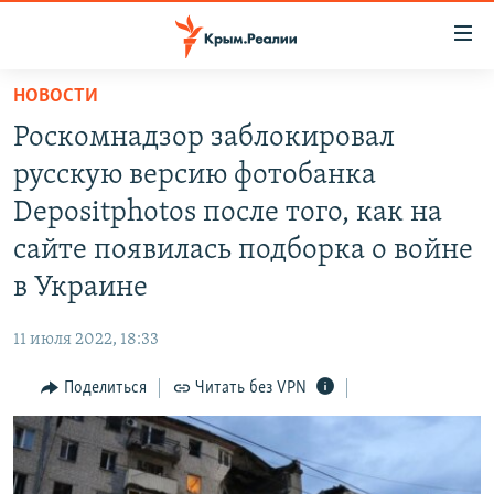
Доступность
ссылки
Вернуться
НОВОСТИ
к
НОВОСТИ
Роскомнадзор заблокировал
основному
СПЕЦПРОЕКТЫ
содержанию
русскую версию фотобанка
ВОДА
Вернутся
ГРУЗ 200
Depositphotos после того, как на
к
ИСТОРИЯ
КАРТА ВОЕННЫХ ОБЪЕКТОВ КРЫМА
сайте появилась подборка о войне
главной
ЕЩЕ
11 ЛЕТ ОККУПАЦИИ КРЫМА. 11 ИСТОРИЙ СОПРОТИВЛЕНИЯ
навигации
в Украине
Вернутся
РАДІО СВОБОДА
ИНТЕРАКТИВ
к
11 июля 2022, 18:33
КАК ОБОЙТИ БЛОКИРОВКУ
ИНФОГРАФИКА
поиску
Поделиться
Читать без VPN
ТЕЛЕПРОЕКТ КРЫМ.РЕАЛИИ
Українською
СОВЕТЫ ПРАВОЗАЩИТНИКОВ
Qırımtatar
ПРОПАВШИЕ БЕЗ ВЕСТИ