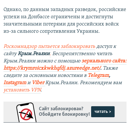
Однако, по данным западных разведок, российские
успехи на Донбассе ограничены и достигнуты
значительными потерями для российских войск
из-за сильного сопротивления Украины.
Роскомнадзор пытается заблокировать
доступ к
сайту
Крым.Реалии
.
Беспрепятственно читать
Крым.Реалии можно с помощью
зеркального сайта:
https://krymroicxkwkhqfdj.azureedge.net/
.
Также
следите за основными новостями в
Telegram
,
Instagram
и
Viber
Крым.Реалии. Рекомендуем вам
установить VPN
.
Сайт заблокирован?
читать >
Обойдите блокировку!