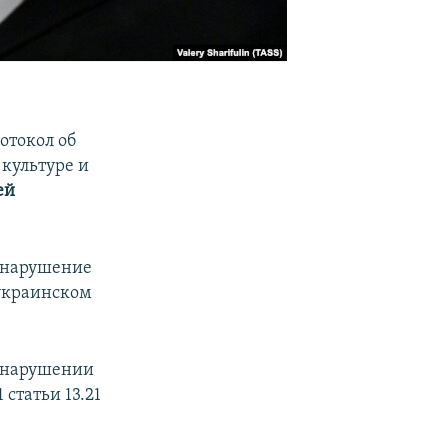
отокол об
культуре и
ей
ы нарушение
украинском
 о нарушении
статьи 13.21