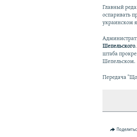
Главный реда
оспаривать пр
украинском я
Администрати
Шепельского
штаба прокре
Шепельском.
Передача "Що 
Поделить