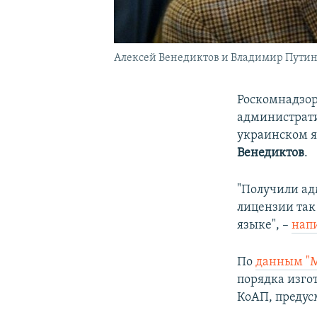
Алексей Венедиктов и Владимир Путин
Роскомнадзор
администрати
украинском я
Венедиктов
.
"Получили ад
лицензии так
языке", –
напи
По
данным "
порядка изго
КоАП, предус