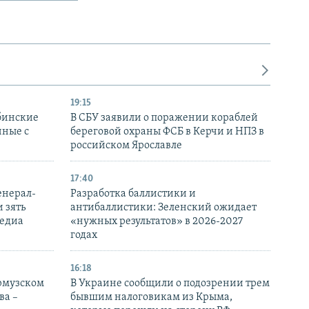
19:15
бинские
В СБУ заявили о поражении кораблей
нные с
береговой охраны ФСБ в Керчи и НПЗ в
российском Ярославле
17:40
енерал-
Разработка баллистики и
 зять
антибаллистики: Зеленский ожидает
медиа
«нужных результатов» в 2026-2027
годах
16:18
Ормузском
В Украине сообщили о подозрении трем
ва –
бывшим налоговикам из Крыма,