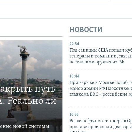
НОВОСТИ
22:54
Под санкции США попали ку
генералы и компании, связа
поставками оружия из РФ
18:44
При взрыве в Москве погиб г
закрыть путь
майор армии РФ Плохотнюк и
главкома ВКС – российские 
. Реально ли
16:55
Возле нефтяного танкера в 
ление новой системы
проливе произошли два взры