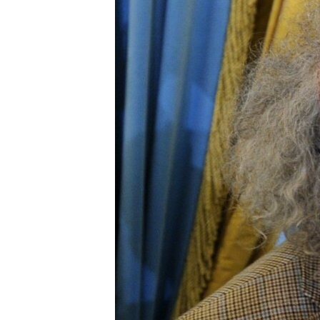
ПОБЕДИТЕЛЕЙ НЕ СУДЯТ?
КРЫМ.НЕПОКОРЕННЫЙ
ELIFBE
УКРАИНСКАЯ ПРОБЛЕМА КРЫМА