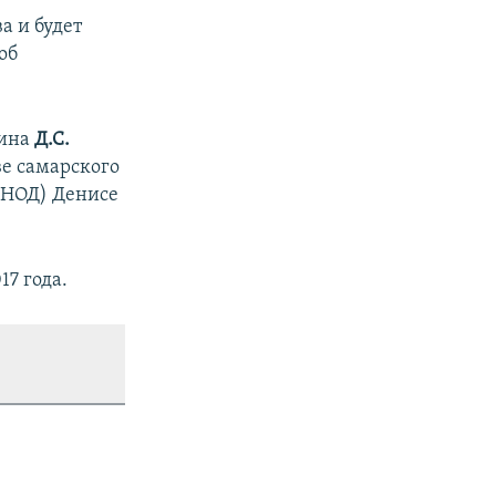
а и будет
об
нина
Д.С.
ве самарского
(НОД) Денисе
17 года.