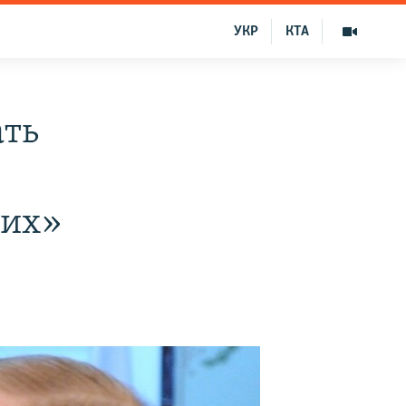
УКР
КТА
ать
них»