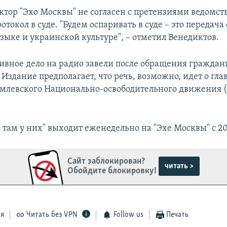
ктор "Эхо Москвы" не согласен с претензиями ведомств
отокол в суде. "Будем оспаривать в суде – это передача 
зыке и украинской культуре", – отметил Венедиктов.
вное дело на радио завели после обращения гражда
. Издание предполагает, что речь, возможно, идет о гла
млевского Национально-освободительного движения 
там у них" выходит еженедельно на "Эхе Москвы" с 20
Сайт заблокирован?
читать >
Обойдите блокировку!
ся
Читать без VPN
Follow us
Печать