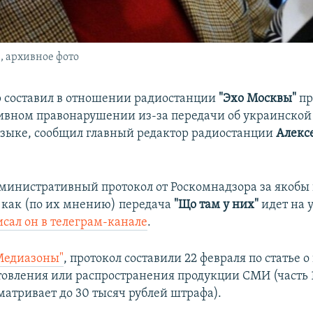
, архивное фото
 составил в отношении радиостанции
"Эхо Москвы"
пр
вном правонарушении из-за передачи об украинской 
зыке, сообщил главный редактор радиостанции
Алекс
министративный протокол от Роскомнадзора за якоб
 как (по их мнению) передача
"Що там у них"
идет на 
сал он в телеграм-канале
.
Медиазоны"
, протокол составили 22 февраля по статье
товления или распространения продукции СМИ (часть 1 
матривает до 30 тысяч рублей штрафа).