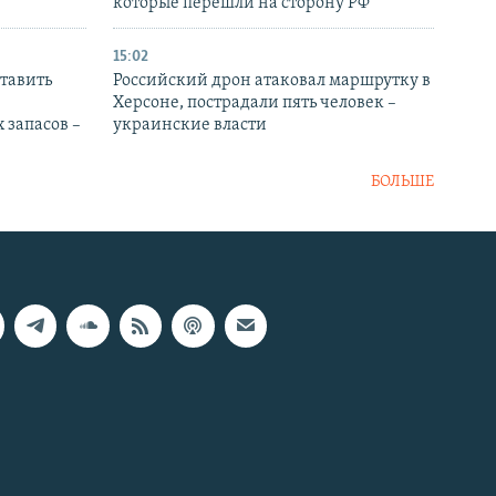
которые перешли на сторону РФ
15:02
тавить
Российский дрон атаковал маршрутку в
Херсоне, пострадали пять человек –
 запасов –
украинские власти
БОЛЬШЕ