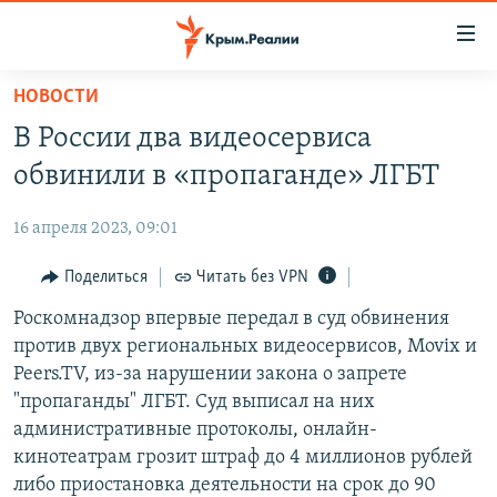
Доступность
ссылки
Вернуться
НОВОСТИ
к
НОВОСТИ
В России два видеосервиса
основному
СПЕЦПРОЕКТЫ
содержанию
обвинили в «пропаганде» ЛГБТ
ВОДА
Вернутся
ГРУЗ 200
к
16 апреля 2023, 09:01
ИСТОРИЯ
КАРТА ВОЕННЫХ ОБЪЕКТОВ КРЫМА
главной
ЕЩЕ
Поделиться
Читать без VPN
11 ЛЕТ ОККУПАЦИИ КРЫМА. 11 ИСТОРИЙ СОПРОТИВЛЕНИЯ
навигации
Вернутся
РАДІО СВОБОДА
Роскомнадзор впервые передал в суд обвинения
ИНТЕРАКТИВ
к
против двух региональных видеосервисов, Movix и
КАК ОБОЙТИ БЛОКИРОВКУ
ИНФОГРАФИКА
поиску
Peers.TV, из-за нарушении закона о запрете
ТЕЛЕПРОЕКТ КРЫМ.РЕАЛИИ
"пропаганды" ЛГБТ. Суд выписал на них
Українською
административные протоколы, онлайн-
СОВЕТЫ ПРАВОЗАЩИТНИКОВ
Qırımtatar
кинотеатрам грозит штраф до 4 миллионов рублей
ПРОПАВШИЕ БЕЗ ВЕСТИ
либо приостановка деятельности на срок до 90