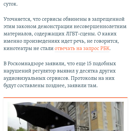
суток.
ПРИСОЕДИНЯЙТЕСЬ!
ПОБЕДИТЕЛЕЙ НЕ СУДЯТ?
КРЫМ.НЕПОКОРЕННЫЙ
Уточняется, что сервисы обвинены в запрещенной
этим законом демонстрации несовершеннолетним
ELIFBE
материалов, содержащих ЛГБТ-сцены. О каких
УКРАИНСКАЯ ПРОБЛЕМА КРЫМА
именно произведениях идет речь, не говорится,
Все сайты RFE/RL
кинотеатры не стали
отвечать на запрос РБК
.
В Роскомнадзоре заявили, что еще 15 подобных
нарушений регулятор выявил у десятка других
аудиовизуальных сервисов. Протоколы на них
будут составлены позднее, заявили там.