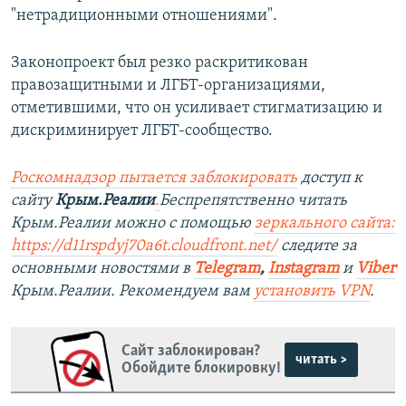
"нетрадиционными отношениями".
Законопроект был резко раскритикован
правозащитными и ЛГБТ-организациями,
отметившими, что он усиливает стигматизацию и
дискриминирует ЛГБТ-сообщество.
Роскомнадзор пытается заблокировать
доступ к
сайту
Крым.Реалии
.
Беспрепятственно читать
Крым.Реалии можно с помощью
зеркального сайта:
https://d11rspdyj70a6t.cloudfront.net/
следите за
основными новостями в
Telegram
,
Instagram
и
Viber
Крым.Реалии. Рекомендуем вам
установить VPN
.
Сайт заблокирован?
читать >
Обойдите блокировку!