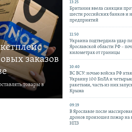
13:25
Британия ввела санкции про
шести российских банков и 
предприятий
11:50
Украина подтвердила удар по
ркетплейс
Ярославской области РФ – поч
километрах от границы
овых заказов
10:40
ве
ВС ВСУ: ночью войска РФ ата
Украину 100 БпЛА и четырьм
ставлять товары в
ракетами, часть из них запус
Крыма
09:19
В Ярославле после массирова
дронов произошел пожар на
НПЗ