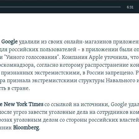
6:31
EMBED
и
Google
удалили из своих онлайн-магазинов приложе
для российских пользователей – в приложении были 
 "Умного голосования". Компания Apple уточнила, чт
оскомнадзора, согласно которому распространение ко
 признанных экстремистскими, в России запрещено. 
ра признала экстремистскими структуры Навального и
ть в стране.
e New York Times
со ссылкой на источники, Google уда
осле угроз завести уголовные дела на сотрудников ко
грозах уголовным делом со стороны российских власте
очник
Bloomberg
.