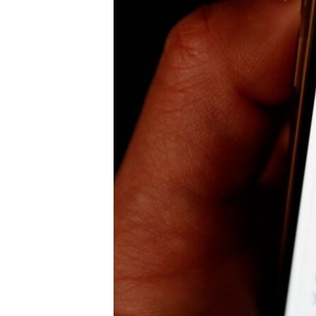
ПОБЕДИТЕЛЕЙ НЕ СУДЯТ?
КРЫМ.НЕПОКОРЕННЫЙ
ELIFBE
УКРАИНСКАЯ ПРОБЛЕМА КРЫМА