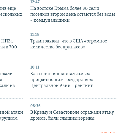
12:47
тив еще
На востоке Крыма более 30 сел и
нескольких
поселков второй день остаются без воды
– коммунальщики
11:15
 НПЗ в
Трамп заявил, что в США «огромное
ти в 700
количество боеприпасов»
10:11
ковали
Казахстан вновь стал самым
я
процветающим государством
кали из
Центральной Азии – рейтинг
08:36
нной атаки
В Крыму и Севастополе отражали атаку
 крупном
дронов, были слышны взрывы