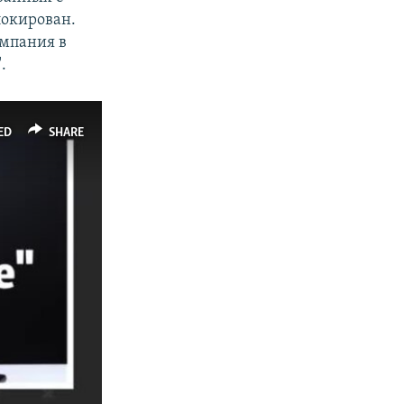
локирован.
ампания в
.
ED
SHARE