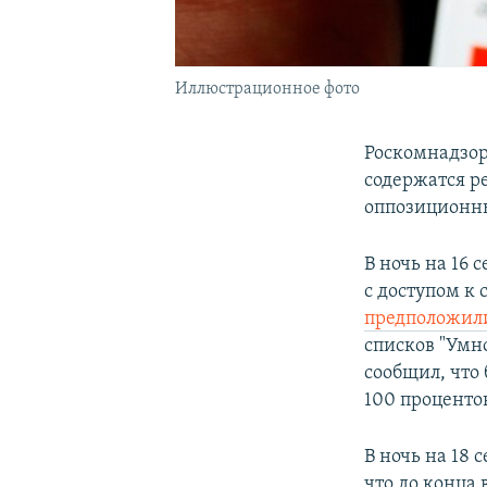
Иллюстрационное фото
Роскомнадзор
содержатся 
оппозиционн
В ночь на 16
с доступом к
предположил
списков "Умн
сообщил, что 
100 проценто
В ночь на 18
что до конца 