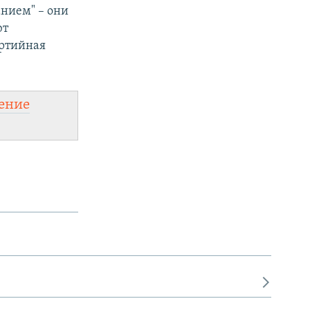
нием" – они
ют
артийная
ение