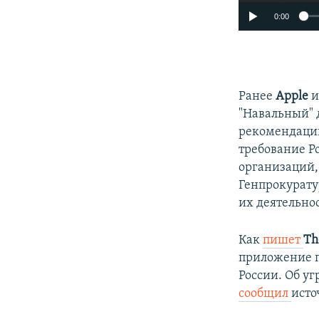
0:00
Ранее
Apple
"Навальный" 
рекомендации
требование Р
организаций,
Генпрокурату
их деятельнос
Как
пишет
Th
приложение п
России. Об у
сообщил
ист