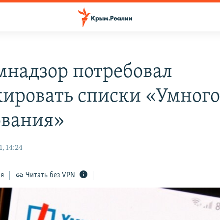
мнадзор потребовал
кировать списки «Умног
ования»
, 14:24
ся
Читать без VPN