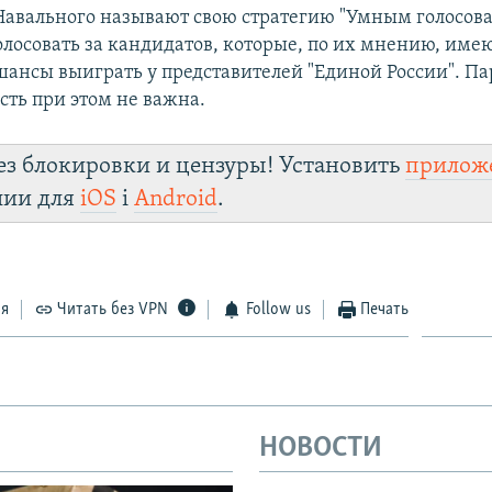
авального называют свою стратегию "Умным голосова
олосовать за кандидатов, которые, по их мнению, име
ансы выиграть у представителей "Единой России". П
ть при этом не важна.
ез блокировки и цензуры! Установить
прилож
лии для
iOS
і
Android
.
ся
Читать без VPN
Follow us
Печать
НОВОСТИ