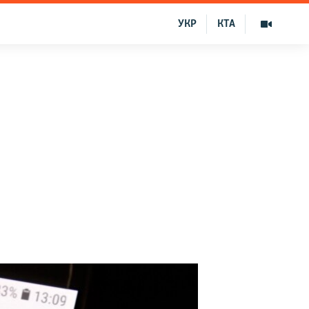
УКР
КТА
о