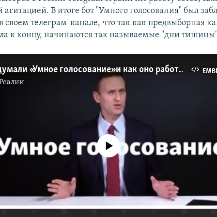
 агитацией. В итоге бот "Умного голосования" был заб
 в своем телеграм-канале, что так как предвыборная к
ла к концу, начинаются так называемые "дни тишины"
Зачем придумали «Умное голосование» и как оно работает (видео)
EMB
Реалии
No media source currently available