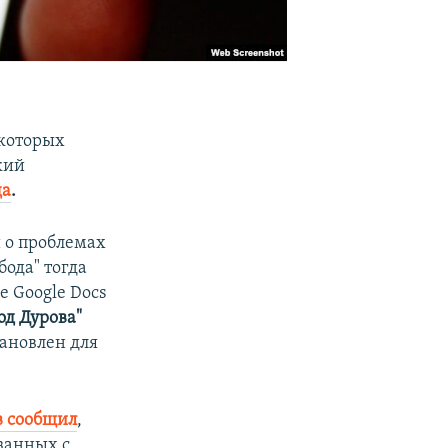
 которых
кий
да
.
и о проблемах
бода" тогда
е Google Docs
од Дурова"
тановлен для
в сообщил
,
язанных с