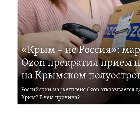
«Крым – не Россия»: ма
Ozon прекратил прием н
на Крымском полуостро
Российский маркетплейс Ozon отказывается до
Крым? В чем причина?