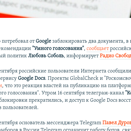
 потребовал от
Google
заблокировать два документа, в
рекомендации
"Умного голосования"
,
сообщает
российс
ый политик
Любовь Соболь
, информирует
Радио Свобо
 сентября российские пользователи Интернета сообщил
 сервису
Google Docs
. Проекты GlobalCheck и "Роскомсво
и
, что это реакция властей на публикацию на платформ
ого голосования". Утром 16 сентября телеграм-канал
"К
блокировки прекратились, и доступ к Google Docs восс
в пользователей.
 сентября основатель мессенджера Telegram
Павел Дуро
выборов в России Telegram ограничит работу ботов, св