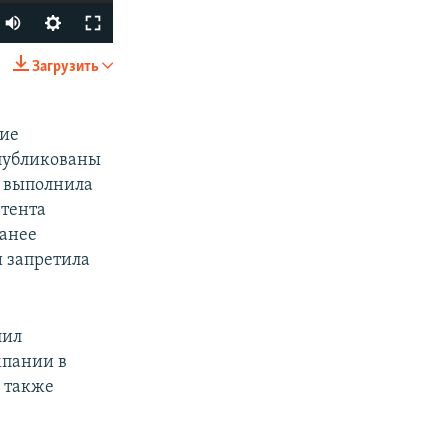
Загрузить
SHARE
ние
опубликованы
о выполнила
нтента
Ранее
 запретила
px
width
лил
мпании в
й также