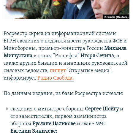
ПРИСОЕДИНЯЙТЕСЬ!
ПОБЕДИТЕЛЕЙ НЕ СУДЯТ?
КРЫМ.НЕПОКОРЕННЫЙ
ELIFBE
Росреестр скрыл из информационной системы
УКРАИНСКАЯ ПРОБЛЕМА КРЫМА
ЕГРН сведения о недвижимости руководства ФСБ и
Все сайты RFE/RL
Минобороны, премьер-министра России
Михаила
Мишустина
и главы "Роснефти"
Игоря Сечина
, а
также других бывших и нынешних руководителей
силовых ведомств,
пишут
"Открытые медиа",
информирует
Радио Свобода.
По данным издания, из базы Росреестра исчезли:
сведения о министре обороны
Сергее Шойгу
и
его заместителях, первом замминистра
обороны
Руслане Цаликове
и главе МЧС
Евгении Зиничеве;