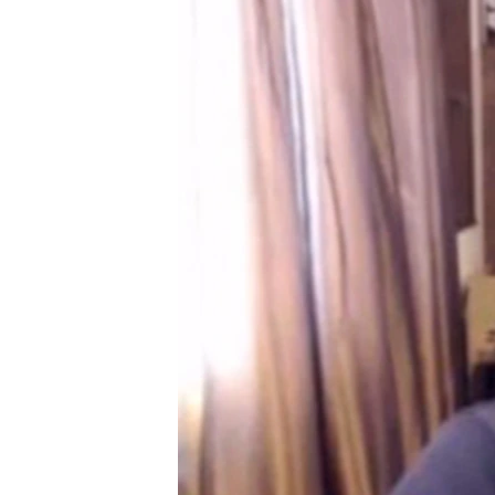
ПОБЕДИТЕЛЕЙ НЕ СУДЯТ?
КРЫМ.НЕПОКОРЕННЫЙ
ELIFBE
УКРАИНСКАЯ ПРОБЛЕМА КРЫМА