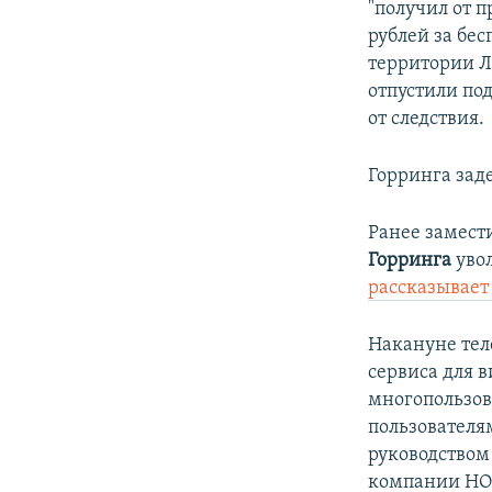
"получил от 
рублей за бе
территории Л
отпустили по
от следствия.
Горринга зад
Ранее замест
Горринга
уво
рассказывает
Накануне тел
сервиса для 
многопользова
пользователям
руководством
компании НО