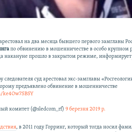
 арестовал на два месяца бывшего первого замглавы Ро
инга
по обвинению в мошенничестве в особо крупном 
да накануне прошло в закрытом режиме, информирует
у следователя суд арестовал экс-замглавы «Росгеологи
торому предъявлено обвинение в мошенничестве
com/ke4Ow7SBSY
ый комитет (@sledcom_rf)
9 березня 2019 р.
едствия
, в 2011 году Горринг, который тогда носил фа