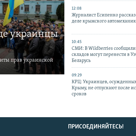
12:08
Журналист Есипенко рассказ
деле крымского автомехани
где украинцы
10:45
СМИ: В Wildberries сообщили,
складов могут перенести в У
щиты прав украинской
Беларусь
09:29
КРЦ: Украинцев, осужденных
Крыму, не отпускают после и
сроков
ПРИСОЕДИНЯЙТЕСЬ!