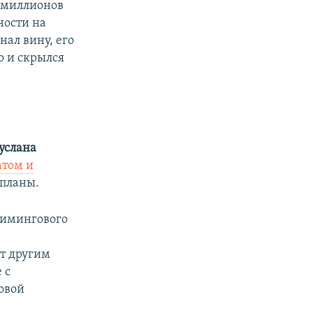
5 миллионов
ности на
ал вину, его
о и скрылся
услана
атом и
 планы.
римингового
ет другим
 с
зовой