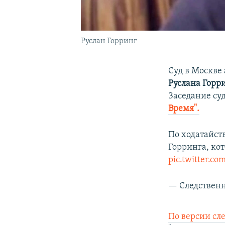
Руслан Горринг
Суд в Москве
Руслана Горр
Заседание су
Время".
По ходатайств
Горринга, ко
pic.twitter.
— Следственн
По версии сл