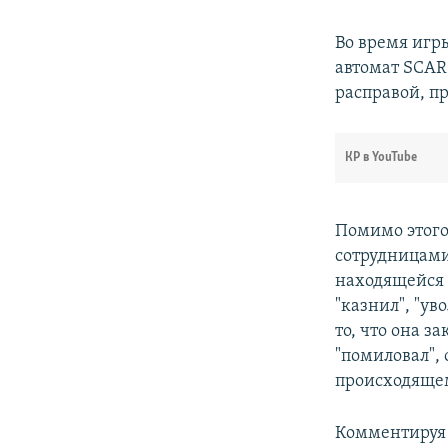
Во время игр
автомат SCAR
расправой, пр
КР в YouTube
Помимо этого
сотрудницами
находящейся 
"казнил", "ув
то, что она з
"помиловал", 
происходяще
Комментируя 