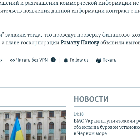
ошений и разглашения коммерческой информации не 
тоятельств появления данной информации контракт с н
и" заявили тогда, что проведут проверку финансово-х
, а главе госкорпорации
Роману Панову
объявили выгов
ся
Читать без VPN
Follow us
Печать
НОВОСТИ
14:18
ВМС Украины уничтожили р
объекты на буровой установ
в Черном море