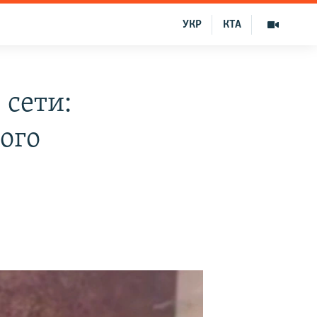
УКР
КТА
 сети:
ого