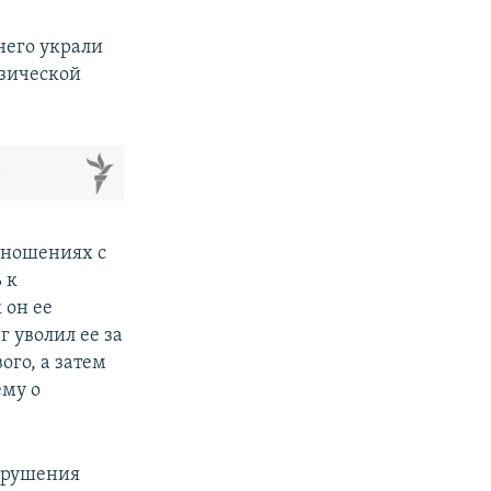
него украли
изической
м
тношениях с
 к
 он ее
г уволил ее за
ого, а затем
ему о
нарушения