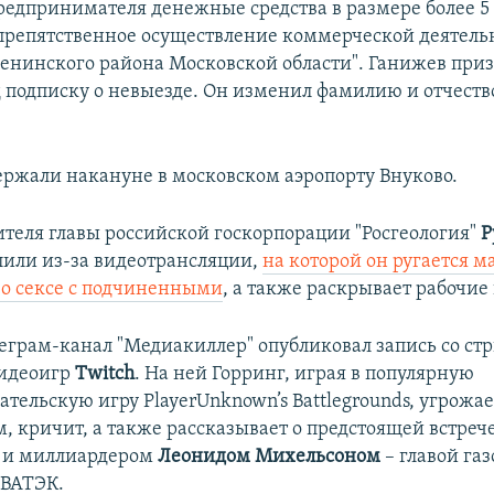
предпринимателя денежные средства в размере более 
спрепятственное осуществление коммерческой деятель
енинского района Московской области". Ганижев призн
д подписку о невыезде. Он изменил фамилию и отчеств
ержали накануне в московском аэропорту Внуково.
ителя главы российской госкорпорации "Росгеология"
Р
лили из-за видеотрансляции,
на которой он ругается м
 о сексе с подчиненными
, а также раскрывает рабочие
еграм-канал "Медиакиллер" опубликовал запись со ст
видеоигр
Twitch
. На ней Горринг, играя в популярную
тельскую игру PlayerUnknown’s Battlegrounds, угрожа
, кричит, а также рассказывает о предстоящей встрече
 и миллиардером
Леонидом Михельсоном
– главой га
ВАТЭК.