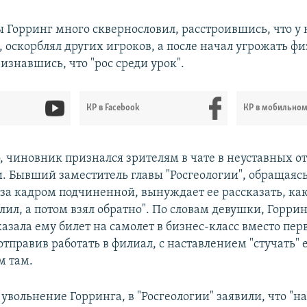
ы Горринг много сквернословил, расстроившись, что у 
, оскорблял других игроков, а после начал угрожать ф
изнавшись, что "рос среди урок".
КР в Facebook
КР в мобильно
, чиновник признался зрителям в чате в неуставных о
. Бывший заместитель главы "Росгеологии", обращаясь
за кадром подчиненной, вынуждает ее рассказать, как
олил, а потом взял обратно". По словам девушки, Горрин
аказала ему билет на самолет в бизнес-класс вместо перв
отправив работать в филиал, с наставлением "стучать" 
м там.
увольнение Горринга, в "Росгеологии" заявили, что "