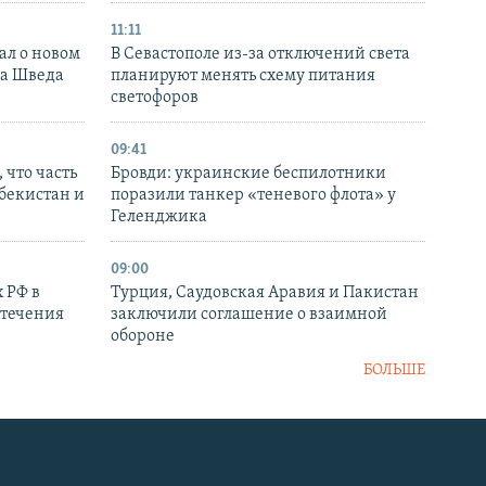
11:11
ал о новом
В Севастополе из-за отключений света
ка Шведа
планируют менять схему питания
светофоров
09:41
 что часть
Бровди: украинские беспилотники
збекистан и
поразили танкер «теневого флота» у
Геленджика
09:00
 РФ в
Турция, Саудовская Аравия и Пакистан
стечения
заключили соглашение о взаимной
обороне
БОЛЬШЕ