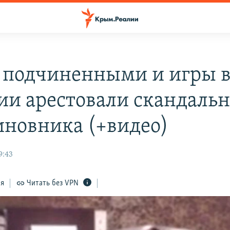
с подчиненными и игры в
сии арестовали скандальн
иновника (+видео)
9:43
ся
Читать без VPN