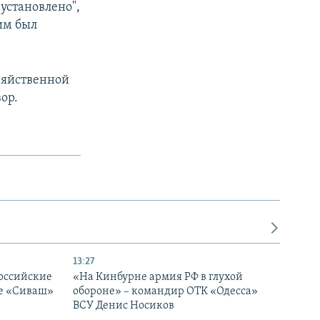
установлено",
им был
озяйственной
ор.
13:27
оссийские
«На Кинбурне армия РФ в глухой
ке «Сиваш»
обороне» – командир ОТК «Одесса»
ВСУ Денис Носиков