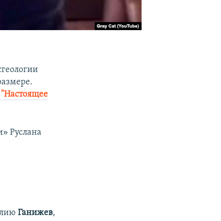
сгеологии
размере.
"Настоящее
и» Руслана
милию
Ганижев
,