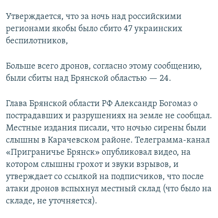
ПРИСОЕДИНЯЙТЕСЬ!
ПОБЕДИТЕЛЕЙ НЕ СУДЯТ?
Утверждается, что за ночь над российскими
КРЫМ.НЕПОКОРЕННЫЙ
регионами якобы было сбито 47 украинских
беспилотников,
ELIFBE
УКРАИНСКАЯ ПРОБЛЕМА КРЫМА
Больше всего дронов, согласно этому сообщению,
Все сайты RFE/RL
были сбиты над Брянской областью — 24.
Глава Брянской области РФ Александр Богомаз о
пострадавших и разрушениях на земле не сообщал.
Местные издания писали, что ночью сирены были
слышны в Карачевском районе. Телеграмма-канал
«Приграничье Брянск» опубликовал видео, на
котором слышны грохот и звуки взрывов, и
утверждает со ссылкой на подписчиков, что после
атаки дронов вспыхнул местный склад (что было на
складе, не уточняется).