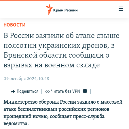
Доступность
ссылки
Вернуться
НОВОСТИ
к
НОВОСТИ
В России заявили об атаке свыше
основному
СПЕЦПРОЕКТЫ
содержанию
полсотни украинских дронов, в
ВОДА
Вернутся
ГРУЗ 200
Брянской области сообщили о
к
ИСТОРИЯ
КАРТА ВОЕННЫХ ОБЪЕКТОВ КРЫМА
взрывах на военном складе
главной
ЕЩЕ
11 ЛЕТ ОККУПАЦИИ КРЫМА. 11 ИСТОРИЙ СОПРОТИВЛЕНИЯ
навигации
09 октября 2024, 10:48
Вернутся
РАДІО СВОБОДА
ИНТЕРАКТИВ
к
Поделиться
Читать без VPN
КАК ОБОЙТИ БЛОКИРОВКУ
ИНФОГРАФИКА
поиску
Министерство обороны России заявило о массовой
ТЕЛЕПРОЕКТ КРЫМ.РЕАЛИИ
Українською
атаке беспилотниками российских регионов
СОВЕТЫ ПРАВОЗАЩИТНИКОВ
прошедшей ночью, сообщает пресс-служба
Qırımtatar
ведомства.
ПРОПАВШИЕ БЕЗ ВЕСТИ