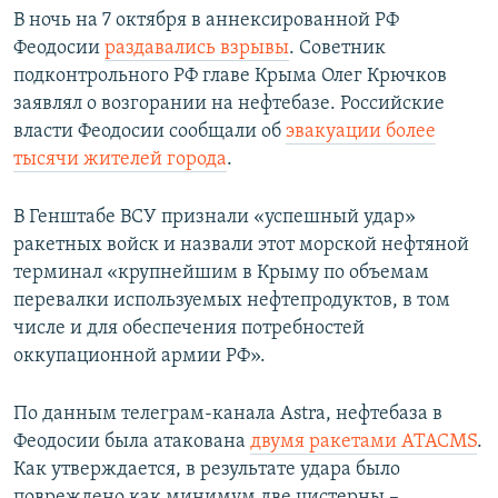
В ночь на 7 октября в аннексированной РФ
Феодосии
раздавались взрывы
. Советник
подконтрольного РФ главе Крыма Олег Крючков
заявлял о возгорании на нефтебазе. Российские
власти Феодосии сообщали об
эвакуации более
тысячи жителей города
.
В Генштабе ВСУ признали «успешный удар»
ракетных войск и назвали этот морской нефтяной
терминал «крупнейшим в Крыму по объемам
перевалки используемых нефтепродуктов, в том
числе и для обеспечения потребностей
оккупационной армии РФ».
По данным телеграм-канала Astra, нефтебаза в
Феодосии была атакована
двумя ракетами ATACMS
.
Как утверждается, в результате удара было
повреждено как минимум две цистерны –