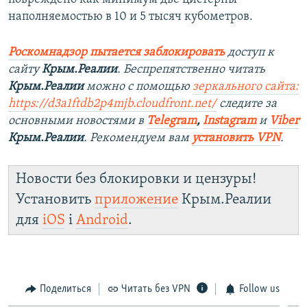
наполняемостью в 10 и 5 тысяч кубометров.
Роскомнадзор пытается заблокировать
доступ к
сайту
Крым.Реалии
. Беспрепятственно читать
Крым.Реалии
можно с помощью
зеркального сайта:
https://d3a1ftdb2p4mjb.cloudfront.net/
следите за
основными новостями в
Telegram
,
Instagram
и
Viber
Крым.Реалии
. Рекомендуем вам
установить VPN
.
Новости без блокировки и цензуры!
Установить
приложение
Крым.Реалии
для
iOS
і
Android
.
Поделиться
Читать без VPN
Follow us