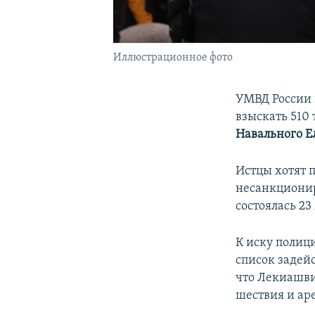
Иллюстрационное фото
УМВД России 
взыскать 510
Навального 
Истцы хотят п
несанкционир
состоялась 23
К иску полиц
список задей
что Лекиашви
шествия и аре