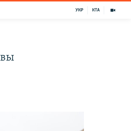
УКР
КТА
авы