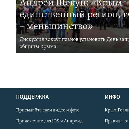
Андрей Щекун: «Крым –
единственный регион, 
– меньшинство»
Дискуссия вокруг планов установить День за
общины Крыма
ПОДДЕРЖКА
ИНФО
Українською
Присылайте свои видео и фото
Крым.Реали
Qırımtatar
Приложение для iOS и Андроид
Правила к