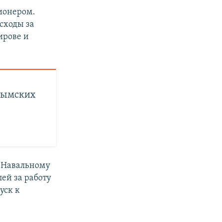
ионером.
сходы за
ирове и
рымских
 Навальному
ей за работу
уск к