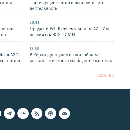
аимной
атаки существенно повлияли на его
деятельность
20:41
ирение
Продажи Wildberries упали на 20-40%
ана
после атак ВСУ – СМИ
18:53
РФ на АЗС в
В Керчи дрон упал на жилой дом:
сравнению
российские власти сообщают о жертвах
БОЛЬШЕ