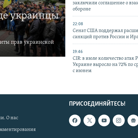
заключили соглашение о вз
обороне
где украинцы
22:08
Сенат США поддержал расш
санкций против России и Ир
щиты прав украинской
19:46
CIR: в июле количество атак 
Украине выросло на 72% по 
с июнем
ПРИСОЕДИНЯЙТЕСЬ!
и. О нас
омментирования