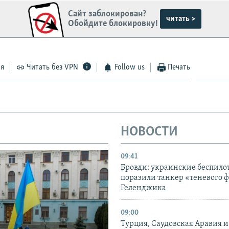
Сайт заблокирован?
читать >
Обойдите блокировку!
ся
Читать без VPN
Follow us
Печать
НОВОСТИ
09:41
Бровди: украинские беспил
поразили танкер «теневого ф
Геленджика
09:00
Турция, Саудовская Аравия 