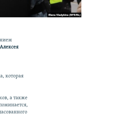
анием
Алексея
а, которая
ов, а также
упоминается,
ласованного