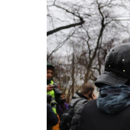
ПОБЕДИТЕЛЕЙ НЕ СУДЯТ?
КРЫМ.НЕПОКОРЕННЫЙ
ELIFBE
УКРАИНСКАЯ ПРОБЛЕМА КРЫМА