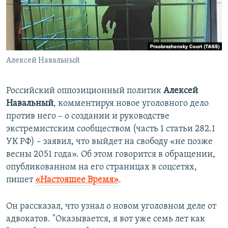
ПРИСОЕДИНЯЙТЕСЬ!
ПОБЕДИТЕЛЕЙ НЕ СУДЯТ?
КРЫМ.НЕПОКОРЕННЫЙ
ELIFBE
Алексей Навальный
УКРАИНСКАЯ ПРОБЛЕМА КРЫМА
Все сайты RFE/RL
Российский оппозиционный политик
Алексей
Навальный
, комментируя новое уголовного дело
против него – о создании и руководстве
экстремистским сообществом (часть 1 статьи 282.1
УК РФ) – заявил, что выйдет на свободу «не позже
весны 2051 года». Об этом говорится в обращении,
опубликованном на его страницах в соцсетях,
пишет
«Настоящее Время»
.
Он рассказал, что узнал о новом уголовном деле от
адвокатов. "Оказывается, я вот уже семь лет как