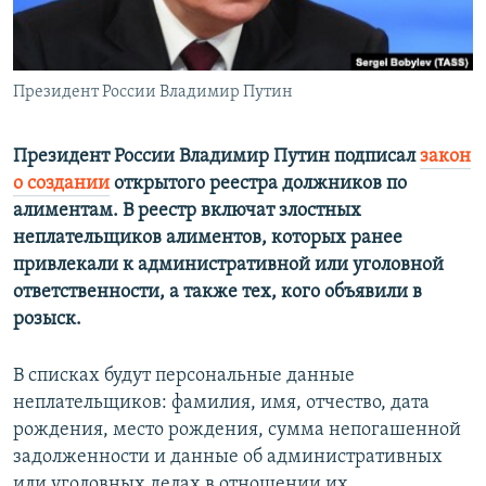
ПРИСОЕДИНЯЙТЕСЬ!
ПОБЕДИТЕЛЕЙ НЕ СУДЯТ?
КРЫМ.НЕПОКОРЕННЫЙ
Президент России Владимир Путин
ELIFBE
УКРАИНСКАЯ ПРОБЛЕМА КРЫМА
Президент России Владимир Путин подписал
закон
Все сайты RFE/RL
о создании
открытого реестра должников по
алиментам. В реестр включат злостных
неплательщиков алиментов, которых ранее
привлекали к административной или уголовной
ответственности, а также тех, кого объявили в
розыск.
В списках будут персональные данные
неплательщиков: фамилия, имя, отчество, дата
рождения, место рождения, сумма непогашенной
задолженности и данные об административных
или уголовных делах в отношении их.