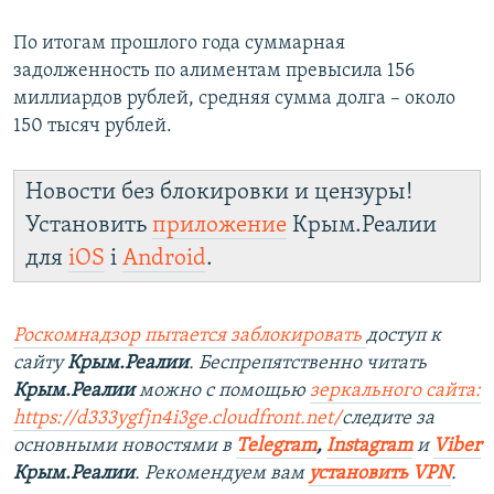
По итогам прошлого года суммарная
задолженность по алиментам превысила 156
миллиардов рублей, средняя сумма долга – около
150 тысяч рублей.
Новости без блокировки и цензуры!
Установить
приложение
Крым.Реалии
для
iOS
і
Android
.
Роскомнадзор пытается заблокировать
доступ к
сайту
Крым.Реалии
. Беспрепятственно читать
Крым.Реалии
можно с помощью
зеркального сайта:
https://d333ygfjn4i3ge.cloudfront.net/
следите за
основными новостями в
Telegram
,
Instagram
и
Viber
Крым.Реалии
. Рекомендуем вам
установить VPN
.