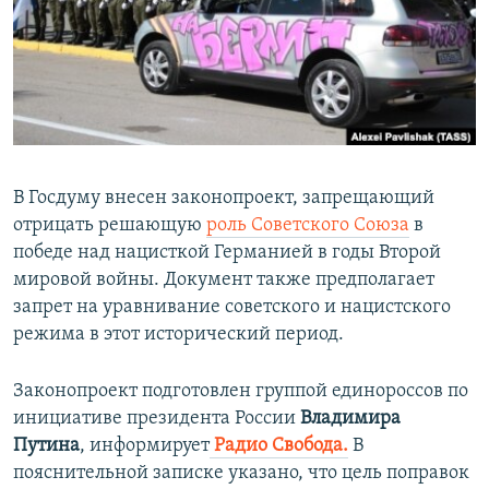
ПРИСОЕДИНЯЙТЕСЬ!
ПОБЕДИТЕЛЕЙ НЕ СУДЯТ?
КРЫМ.НЕПОКОРЕННЫЙ
ELIFBE
УКРАИНСКАЯ ПРОБЛЕМА КРЫМА
Все сайты RFE/RL
В Госдуму внесен законопроект, запрещающий
отрицать решающую
роль Советского Союза
в
победе над нацисткой Германией в годы Второй
мировой войны. Документ также предполагает
запрет на уравнивание советского и нацистского
режима в этот исторический период.
Законопроект подготовлен группой единороссов по
инициативе президента России
Владимира
Путина
, информирует
Радио Свобода.
В
пояснительной записке указано, что цель поправок