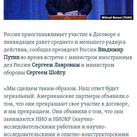
ПРИСОЕДИНЯЙТЕСЬ!
ПОБЕДИТЕЛЕЙ НЕ СУДЯТ?
КРЫМ.НЕПОКОРЕННЫЙ
ELIFBE
Россия приостанавливает участие в Договоре о
УКРАИНСКАЯ ПРОБЛЕМА КРЫМА
ликвидации ракет среднего и меньшего радиуса
Все сайты RFE/RL
действия, сообщил президент России
Владимир
Путин
во время встречи с министром иностранных
дел России
Сергеем Лавровым
и министром
обороны
Сергеем Шойгу.
«Мы сделаем таким образом. Наш ответ будет
зеркальный. Американские партнеры объявили о
том, что они прекращают свое участие в договоре,
и мы прекращаем. Они объявили о том, что они
занимаются НИО и НИОКР (научно-
исследовательскими работами и научно-
исследовательскими и опытно-конструкторскими