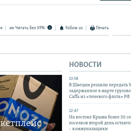
ся
Читать без VPN
Follow us
Печать
НОВОСТИ
13:58
В Швеции решили передать 
задержанное в марте грузово
Caffa из «теневого флота» РФ
12:47
На востоке Крыма более 30 се
ркетплейс
поселков второй день остаютс
– коммунальщики