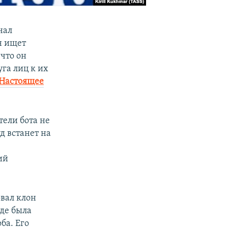
нал
н ищет
что он
га лиц к их
Настоящее
тели бота не
д встанет на
ий
овал клон
где была
ба. Его