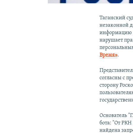
Таганский су
незаконной д
информацию о
нарушает пра
персональным
Время»
.
Представитель
согласны с пр
сторону Роск
пользователя
государствен
Основатель "Г
бота: "От РКН
найдена запр