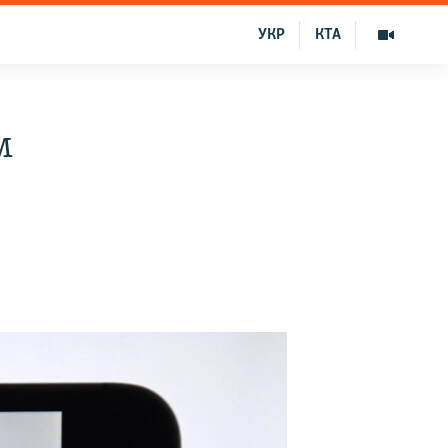
УКР
КТА
м