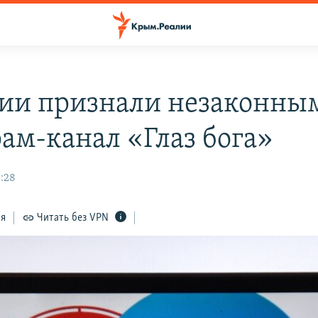
сии признали незаконны
рам-канал «Глаз бога»
8:28
ся
Читать без VPN