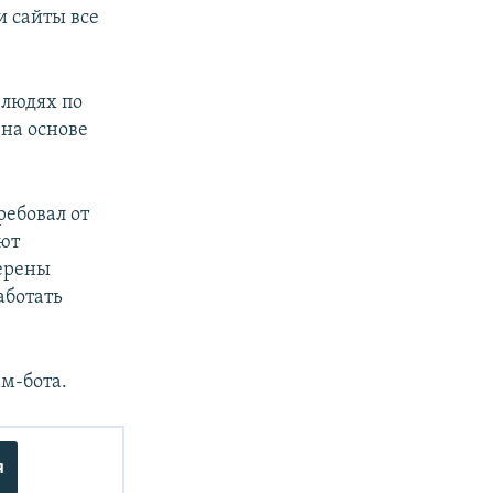
и сайты все
 людях по
на основе
ребовал от
яют
мерены
аботать
м-бота.
я