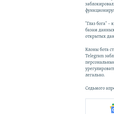
заблокировал
функционирую
"Глаз бога" 
базам данных
открытых да
Клоны бота ст
Telegram заб
персональные
урегулироват
легально.
Седьмого апр