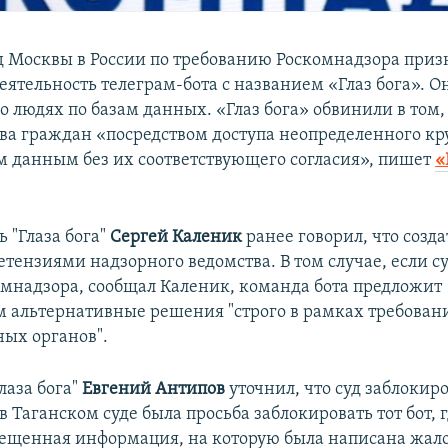
д Москвы в России по требованию Роскомнадзора приз
еятельность телеграм-бота с названием «Глаз бога». О
 людях по базам данных. «Глаз бога» обвинили в том, 
ва граждан «посредством доступа неопределенного кру
 данным без их соответствующего согласия», пишет
«
 "Глаза бога"
Сергей Каленик
ранее говорил, что созда
етензиями надзорного ведомства. В том случае, если су
омнадзора, сообщал Каленик, команда бота предложит
м альтернативные решения "строго в рамках требован
ных органов".
лаза бога"
Евгений Антипов
уточнил, что суд заблокир
 в Таганском суде была просьба заблокировать тот бот, 
ещенная информация, на которую была написана жало