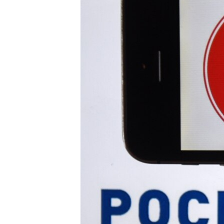
ПОБЕДИТЕЛЕЙ НЕ СУДЯТ?
КРЫМ.НЕПОКОРЕННЫЙ
ELIFBE
УКРАИНСКАЯ ПРОБЛЕМА КРЫМА