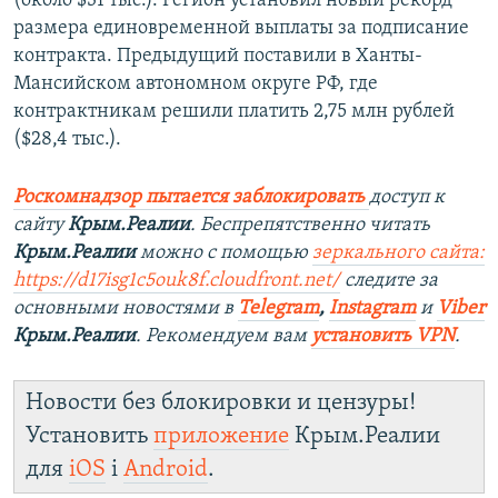
(около $31 тыс.). Регион установил новый рекорд
размера единовременной выплаты за подписание
контракта. Предыдущий поставили в Ханты-
Мансийском автономном округе РФ, где
контрактникам решили платить 2,75 млн рублей
($28,4 тыс.).
Роскомнадзор пытается заблокировать
доступ к
сайту
Крым.Реалии
. Беспрепятственно читать
Крым.Реалии
можно с помощью
зеркального сайта:
https://d17isg1c5ouk8f.cloudfront.net/
следите за
основными новостями в
Telegram
,
Instagram
и
Viber
Крым.Реалии
. Рекомендуем вам
установить VPN
.
Новости без блокировки и цензуры!
Установить
приложение
Крым.Реалии
для
iOS
і
Android
.