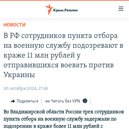
Доступность
ссылки
Вернуться
НОВОСТИ
к
НОВОСТИ
В РФ сотрудников пункта отбора
основному
СПЕЦПРОЕКТЫ
содержанию
на военную службу подозревают в
ВОДА
Вернутся
ГРУЗ 200
краже 11 млн рублей у
к
ИСТОРИЯ
КАРТА ВОЕННЫХ ОБЪЕКТОВ КРЫМА
отправившихся воевать против
главной
ЕЩЕ
11 ЛЕТ ОККУПАЦИИ КРЫМА. 11 ИСТОРИЙ СОПРОТИВЛЕНИЯ
навигации
Украины
Вернутся
РАДІО СВОБОДА
ИНТЕРАКТИВ
к
30 октября 2024, 17:45
КАК ОБОЙТИ БЛОКИРОВКУ
ИНФОГРАФИКА
поиску
Поделиться
Читать без VPN
ТЕЛЕПРОЕКТ КРЫМ.РЕАЛИИ
Українською
Во Владимирской области России трех сотрудников
СОВЕТЫ ПРАВОЗАЩИТНИКОВ
Qırımtatar
пункта отбора на военную службу задержали по
ПРОПАВШИЕ БЕЗ ВЕСТИ
подозрению в краже более 11 млн рублей с