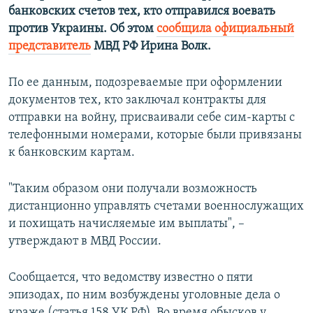
банковских счетов тех, кто отправился воевать
ПРИСОЕДИНЯЙТЕСЬ!
ПОБЕДИТЕЛЕЙ НЕ СУДЯТ?
против Украины. Об этом
сообщила официальный
КРЫМ.НЕПОКОРЕННЫЙ
представитель
МВД РФ Ирина Волк.
ELIFBE
По ее данным, подозреваемые при оформлении
УКРАИНСКАЯ ПРОБЛЕМА КРЫМА
документов тех, кто заключал контракты для
Все сайты RFE/RL
отправки на войну, присваивали себе сим-карты с
телефонными номерами, которые были привязаны
к банковским картам.
"Таким образом они получали возможность
дистанционно управлять счетами военнослужащих
и похищать начисляемые им выплаты", –
утверждают в МВД России.
Сообщается, что ведомству известно о пяти
эпизодах, по ним возбуждены уголовные дела о
краже (статья 158 УК РФ). Во время обысков у