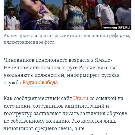
ПРИСОЕДИНЯЙТЕСЬ!
ПОБЕДИТЕЛЕЙ НЕ СУДЯТ?
КРЫМ.НЕПОКОРЕННЫЙ
ELIFBE
Акция протеста против российской пенсионной реформы,
УКРАИНСКАЯ ПРОБЛЕМА КРЫМА
иллюстрационное фото
Все сайты RFE/RL
Чиновников пенсионного возраста в Ямало-
Ненецком автономном округе России массово
увольняют с должностей, информирует русская
служба
Радио Свобода
.
Как сообщает местный сайт
Ura.ru
со ссылкой на
источники, сотрудников администраций и
госструктур заставляют писать заявления об уходе
по собственному желанию. Это касается лишь
чиновников среднего звена, а не