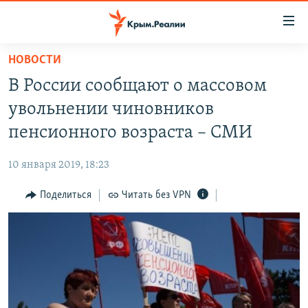
Доступность
ссылки
Вернуться
НОВОСТИ
к
НОВОСТИ
В России сообщают о массовом
основному
СПЕЦПРОЕКТЫ
содержанию
увольнении чиновников
ВОДА
Вернутся
ГРУЗ 200
пенсионного возраста – СМИ
к
ИСТОРИЯ
КАРТА ВОЕННЫХ ОБЪЕКТОВ КРЫМА
главной
10 января 2019, 18:23
ЕЩЕ
11 ЛЕТ ОККУПАЦИИ КРЫМА. 11 ИСТОРИЙ СОПРОТИВЛЕНИЯ
навигации
Вернутся
Поделиться
Читать без VPN
РАДІО СВОБОДА
ИНТЕРАКТИВ
к
КАК ОБОЙТИ БЛОКИРОВКУ
ИНФОГРАФИКА
поиску
ТЕЛЕПРОЕКТ КРЫМ.РЕАЛИИ
Українською
СОВЕТЫ ПРАВОЗАЩИТНИКОВ
Qırımtatar
ПРОПАВШИЕ БЕЗ ВЕСТИ