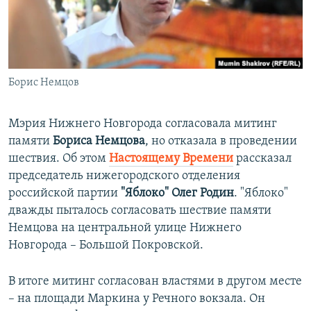
ПРИСОЕДИНЯЙТЕСЬ!
ПОБЕДИТЕЛЕЙ НЕ СУДЯТ?
КРЫМ.НЕПОКОРЕННЫЙ
ELIFBE
Борис Немцов
УКРАИНСКАЯ ПРОБЛЕМА КРЫМА
Все сайты RFE/RL
Мэрия Нижнего Новгорода согласовала митинг
памяти
Бориса Немцова
, но отказала в проведении
шествия. Об этом
Настоящему Времени
рассказал
председатель нижегородского отделения
российской партии
"Яблоко" Олег Родин
. "Яблоко"
дважды пыталось согласовать шествие памяти
Немцова на центральной улице Нижнего
Новгорода – Большой Покровской.
В итоге митинг согласован властями в другом месте
– на площади Маркина у Речного вокзала. Он