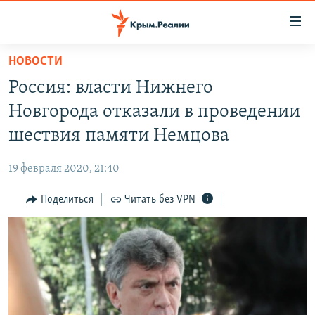
Доступность
ссылки
Вернуться
НОВОСТИ
к
НОВОСТИ
Россия: власти Нижнего
основному
СПЕЦПРОЕКТЫ
содержанию
Новгорода отказали в проведении
ВОДА
Вернутся
ГРУЗ 200
шествия памяти Немцова
к
ИСТОРИЯ
КАРТА ВОЕННЫХ ОБЪЕКТОВ КРЫМА
главной
19 февраля 2020, 21:40
ЕЩЕ
11 ЛЕТ ОККУПАЦИИ КРЫМА. 11 ИСТОРИЙ СОПРОТИВЛЕНИЯ
навигации
Вернутся
Поделиться
Читать без VPN
РАДІО СВОБОДА
ИНТЕРАКТИВ
к
КАК ОБОЙТИ БЛОКИРОВКУ
ИНФОГРАФИКА
поиску
ТЕЛЕПРОЕКТ КРЫМ.РЕАЛИИ
Українською
СОВЕТЫ ПРАВОЗАЩИТНИКОВ
Qırımtatar
ПРОПАВШИЕ БЕЗ ВЕСТИ