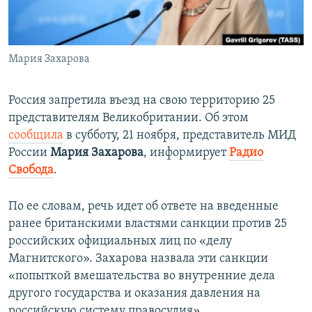
ПРИСОЕДИНЯЙТЕСЬ!
ПОБЕДИТЕЛЕЙ НЕ СУДЯТ?
КРЫМ.НЕПОКОРЕННЫЙ
Мария Захарова
ELIFBE
УКРАИНСКАЯ ПРОБЛЕМА КРЫМА
Россия запретила въезд на свою территорию 25
Все сайты RFE/RL
представителям Великобритании. Об этом
сообщила
в субботу, 21 ноября, представитель МИД
России
Мария Захарова
, информирует
Радио
Свобода
.
По ее словам, речь идет об ответе на введенные
ранее британскими властями санкции против 25
российских официальных лиц по «делу
Магнитского». Захарова назвала эти санкции
«попыткой вмешательства во внутренние дела
другого государства и оказания давления на
российскую систему правосудия».