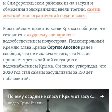
и Симферопольском районах из-за засухи и
обмеления водохранилищ ввели третий,
самый
жесткий этап ограничений подачи воды.
В российском правительстве Крыма сообщили, что
готовятся к
«худшему сценарию»
с
водообеспечением полуострова. Подконтрольный
Кремлю глава Крыма
Сергей Аксенов
ранее
сообщал, что
не исключает того, что Россия
признает чрезвычайной ситуацию с
водоснабжением Крыма. Он также утверждал, что
2020 год стал самым засушливым за 150 лет
наблюдений.​
Почему осадки не спасут Крым от засухи | Крым.Реалии ТВ (видео)
видео
Крым.Реалии