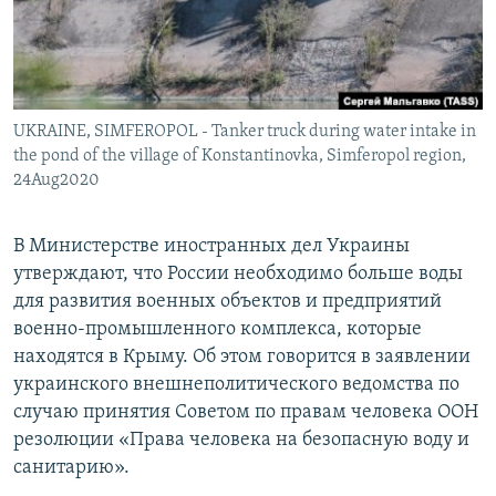
ПРИСОЕДИНЯЙТЕСЬ!
ПОБЕДИТЕЛЕЙ НЕ СУДЯТ?
КРЫМ.НЕПОКОРЕННЫЙ
ELIFBE
UKRAINE, SIMFEROPOL - Tanker truck during water intake in
УКРАИНСКАЯ ПРОБЛЕМА КРЫМА
the pond of the village of Konstantinovka, Simferopol region,
Все сайты RFE/RL
24Aug2020
В Министерстве иностранных дел Украины
утверждают, что России необходимо больше воды
для развития военных объектов и предприятий
военно-промышленного комплекса, которые
находятся в Крыму. Об этом говорится в заявлении
украинского внешнеполитического ведомства по
случаю принятия Советом по правам человека ООН
резолюции «Права человека на безопасную воду и
санитарию».