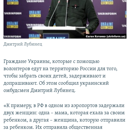
ПРИСОЕДИНЯЙТЕСЬ!
ПОБЕДИТЕЛЕЙ НЕ СУДЯТ?
КРЫМ.НЕПОКОРЕННЫЙ
ELIFBE
УКРАИНСКАЯ ПРОБЛЕМА КРЫМА
Все сайты RFE/RL
Дмитрий Лубинец
Граждане Украины, которые с помощью
волонтеров едут на территорию России для того,
чтобы забрать своих детей, задерживают и
допрашивают. Об этом сообщил украинский
омбудсмен Дмитрий Лубинец.
«К примеру, в РФ в одном из аэропортов задержали
двух женщин: одна – мама, которая ехала за своим
ребенком, а другая – женщина, которую отправили
за ребенком. Их отправила общественная