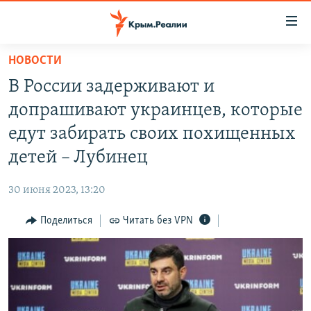
Доступность
ссылки
Вернуться
НОВОСТИ
к
НОВОСТИ
В России задерживают и
основному
СПЕЦПРОЕКТЫ
содержанию
допрашивают украинцев, которые
ВОДА
Вернутся
ГРУЗ 200
едут забирать своих похищенных
к
ИСТОРИЯ
КАРТА ВОЕННЫХ ОБЪЕКТОВ КРЫМА
детей – Лубинец
главной
ЕЩЕ
11 ЛЕТ ОККУПАЦИИ КРЫМА. 11 ИСТОРИЙ СОПРОТИВЛЕНИЯ
навигации
30 июня 2023, 13:20
Вернутся
РАДІО СВОБОДА
ИНТЕРАКТИВ
к
Поделиться
Читать без VPN
КАК ОБОЙТИ БЛОКИРОВКУ
ИНФОГРАФИКА
поиску
ТЕЛЕПРОЕКТ КРЫМ.РЕАЛИИ
Українською
СОВЕТЫ ПРАВОЗАЩИТНИКОВ
Qırımtatar
ПРОПАВШИЕ БЕЗ ВЕСТИ